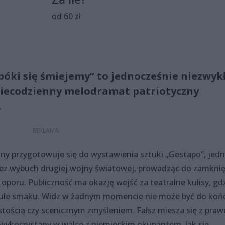
od 60 zł
. póki się śmiejemy” to jednocześnie niezwyk
i niecodzienny melodramat patriotyczny
.
alny przygotowuje się do wystawienia sztuki „Gestapo”, jed
zez wybuch drugiej wojny światowej, prowadząc do zamknię
 oporu. Publiczność ma okazję wejść za teatralne kulisy, gd
 fabule smaku. Widz w żadnym momencie nie może być do koń
istością czy scenicznym zmyśleniem. Fałsz miesza się z praw
wykorzystany w walce z niemieckim okupantem. Jak się