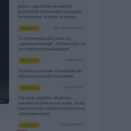
Jedno z najbardziej niezwykłych
przedszkoli w Szczecinie. Dwa języki,
kort tenisowy i drzemki na mrozie
art. sponsorowany
Aktualności
To śródmiejska ulica, która ma
„ogromny potencjał”. „Pomimo tego, że
jest ściekiem komunikacyjnym”
2 dni temu
Aktualności
Dramat w Szczecinie. Przywiązany do
łóżka pies w pustym mieszkaniu
1 dzień temu
Aktualności
Tak będą wyglądać zabytkowe
kamienice w centrum Szczecina! „Do tej
pory to nie było możliwe w historycznej
zabudowie miasta”
9 godzin temu
Inwestycje