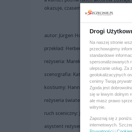
okazuje, czasem wystarczy determinacja
Drogi Użytkow
autor: Jürgen Hofmann
Na naszej stronie ws
przekład: Herbert Kaluza, Marek Giersza
przechowujemy informa
standardowe informac
reżyseria: Marek Gierszał
spersonalizowanych re
ulepszanie usług. Za
scenografia: Katarzyna Banucha
geolokalizacyjnych or
cenimy Twoją prywatno
kostiumy: Hanna Sibilski
Zgoda jest dobrowoln
się w lewym dolnym r
reżyseria świateł: Peter Mayer
ale masz prawo sprzec
witrynie.
ruch sceniczny: Jarosław Staniek i Kata
Zapoznaj się z poniż
internetowych. Szcze
asystent reżysera: Karol Olszewski
Prywatności
i
Cookie