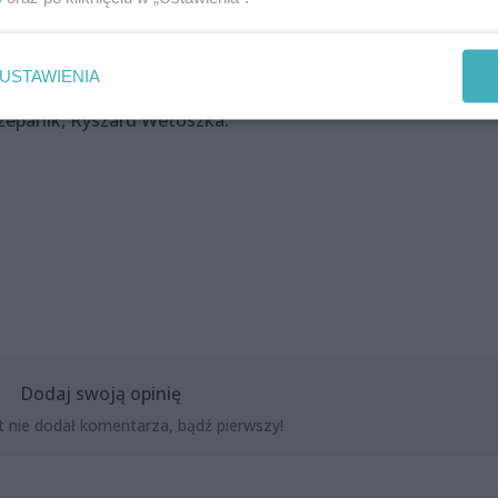
, Piotr Biernat, Adam Dzieciniak, Michał Janicki, Sławomir
ław Kupiec, Tomasz Obara, Karol Olszewski, Jacek Piotrows
USTAWIENIA
Żerański, Przemysław Żychowski oraz gościnnie: Jozue
czepanik, Ryszard Wetoszka.
Dodaj swoją opinię
t nie dodał komentarza, bądź pierwszy!