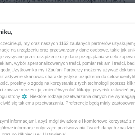
, spryt i siła przekonywania, aby uratować kraj przed zagła
niku,
zczecinie.pl, my oraz naszych 1162 zaufanych partnerów uzyskujemy
ł
cje na urządzeniu oraz przetwarzamy dane osobowe, takie jak unika
je wysyłane przez urządzenie czy dane przeglądania w celu zapewn
klam, wybór spersonalizowanych treści, pomiar reklam i treści, bad
 zgodą Użytkownika my i Zaufani Partnerzy możemy używać dokład
az aktywnie skanować charakterystykę urządzenia do celów identyfi
ść, prosimy o zgodę na korzystanie z tych technologii poprzez klikn
a i zawsze możesz ją zmienić/wycofać klikając przycisk ustawień pr
ogu strony
. Niektóre rodzaje przetwarzania danych nie wymagaj
iwić się takiemu przetwarzaniu. Preferencje będą miały zastosowania
rzyna Zielonka
szymi informacjami, abyś mógł świadomie i komfortowo korzystać z
gółowe informacje dotyczące przetwarzania Twoich danych znajdzi
s
oraz po kliknięciu w „Ustawienia”.