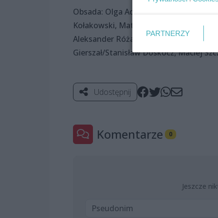
Obsada: Olga Adamska, Joanna Pasternak
Kołakowski, Mateusz Kostrzyński, Miros
PARTNERZY
Aleksander Różanek, Adam Zych, Marek 
Gierszał/Stanisław Doskocz, Maciej Sz
Udostępnij
Komentarze
0
Jeszcze nik