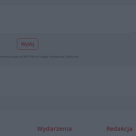
Wyślij
roniony dzięki reCAPTCHA od Google:
Prywatność
|
Warunki
.
Wydarzenia
Redakcja