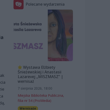
Polecane wydarzenia
ła
Wystawa Elżbiety
Śnieżewskiej i Anastasii
nak
Lazarevej „MISZMASZ” |
wernisaż
cia
7 sierpnia 2026, 18:00
zie
Miejska Biblioteka Publiczna,
ca
filia nr 54 (ProMedia)
dą,
Wernisaże