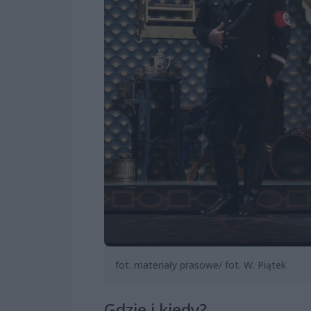
fot. materiały prasowe/ fot. W. Piątek
Gdzie i kiedy?