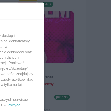
Darmowe
Już dziś
dą.
 dostęp i
lne identyfikatory,
iania
anie odbiorców oraz
nych danych
kacji. Ponieważ
ięcie „Akceptuję”.
SKOLIM
ywatności znajdujący
7 sierpnia 2026, 20:00
ą zgody użytkownika,
Teatr Letni im. Heleny
 tylko na tej
Majdaniec
Koncerty
Już dziś
 naszych serwisów
esz w
Polityce