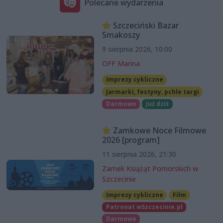
Polecane wydarzenia
Szczeciński Bazar
Smakoszy
9 sierpnia 2026, 10:00
OFF Marina
Imprezy cykliczne
Jarmarki, festyny, pchle targi
Darmowe
Już dziś
Zamkowe Noce Filmowe
2026 [program]
11 sierpnia 2026, 21:30
Zamek Książąt Pomorskich w
Szczecinie
Imprezy cykliczne
Film
Patronat wSzczecinie.pl
Darmowe