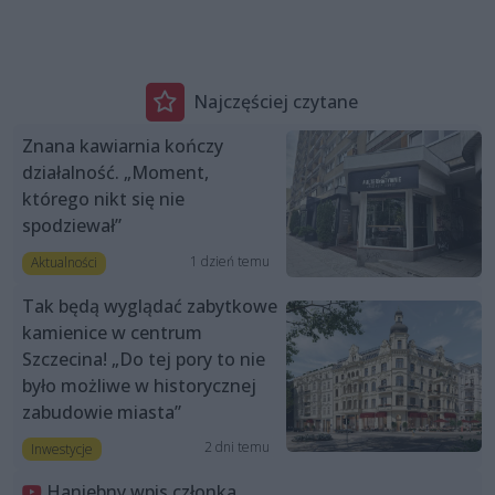
Najczęściej czytane
Znana kawiarnia kończy
działalność. „Moment,
którego nikt się nie
spodziewał”
1 dzień temu
Aktualności
Tak będą wyglądać zabytkowe
kamienice w centrum
Szczecina! „Do tej pory to nie
było możliwe w historycznej
zabudowie miasta”
2 dni temu
Inwestycje
Haniebny wpis członka