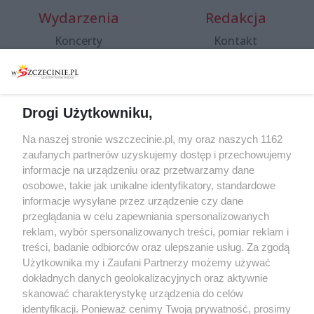
Wydarzenia
Redakcja
Koncerty
Kontakt
Warsztaty
Regulamin i polityka
prywatności
Spacery i oprowadzania
Reklama
Jarmarki, festyny, pchle
Drogi Użytkowniku,
targi
Redakcja
Wernisaże
Specjalny koncert z okazji
Na naszej stronie wszczecinie.pl, my oraz naszych 1162
20. urodzin portalu
zaufanych partnerów uzyskujemy dostęp i przechowujemy
Więcej
wSzczecinie.pl
informacje na urządzeniu oraz przetwarzamy dane
osobowe, takie jak unikalne identyfikatory, standardowe
Regulamin konkursów
informacje wysyłane przez urządzenie czy dane
śniadaniówka "Hej
przeglądania w celu zapewniania spersonalizowanych
Szczecin! Jest piątek!"
reklam, wybór spersonalizowanych treści, pomiar reklam i
treści, badanie odbiorców oraz ulepszanie usług. Za zgodą
Użytkownika my i Zaufani Partnerzy możemy używać
dokładnych danych geolokalizacyjnych oraz aktywnie
Partnerzy
skanować charakterystykę urządzenia do celów
Praca Szczecin
identyfikacji. Ponieważ cenimy Twoją prywatność, prosimy