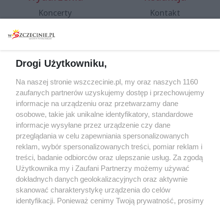
Koncerty
Kontakt
Warsztaty
Regulamin i polityka
prywatności
Spacery i oprowadzania
Reklama
Jarmarki, festyny, pchle
Drogi Użytkowniku,
targi
Redakcja
Wernisaże
Specjalny koncert z okazji
Na naszej stronie wszczecinie.pl, my oraz naszych 1160
20. urodzin portalu
zaufanych partnerów uzyskujemy dostęp i przechowujemy
Więcej
wSzczecinie.pl
informacje na urządzeniu oraz przetwarzamy dane
osobowe, takie jak unikalne identyfikatory, standardowe
Regulamin konkursów
informacje wysyłane przez urządzenie czy dane
śniadaniówka "Hej
przeglądania w celu zapewniania spersonalizowanych
Szczecin! Jest piątek!"
reklam, wybór spersonalizowanych treści, pomiar reklam i
treści, badanie odbiorców oraz ulepszanie usług. Za zgodą
Użytkownika my i Zaufani Partnerzy możemy używać
dokładnych danych geolokalizacyjnych oraz aktywnie
Partnerzy
skanować charakterystykę urządzenia do celów
Praca Szczecin
identyfikacji. Ponieważ cenimy Twoją prywatność, prosimy
o zgodę na korzystanie z tych technologii poprzez
the:protocol