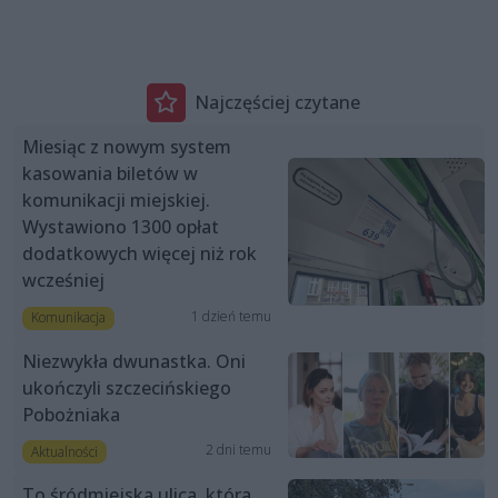
Najczęściej czytane
Miesiąc z nowym system
kasowania biletów w
komunikacji miejskiej.
Wystawiono 1300 opłat
dodatkowych więcej niż rok
wcześniej
1 dzień temu
Komunikacja
Niezwykła dwunastka. Oni
ukończyli szczecińskiego
Pobożniaka
2 dni temu
Aktualności
To śródmiejska ulica, która