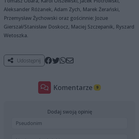
Tomasz Obara, Karol Olszewski, Jacek Piotrowski,
Aleksander Różanek, Adam Zych, Marek Żerański,
Przemysław Żychowski oraz gościnnie: Jozue
Gierszał/Stanisław Doskocz, Maciej Szczepanik, Ryszard
Wetoszka.
Udostępnij
Komentarze
9
Dodaj swoją opinię