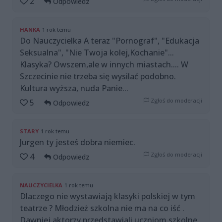
2
Odpowiedz
HANKA
1 rok temu
Do Nauczycielka A teraz "Pornograf", "Edukacja
Seksualna", "Nie Twoja kolej,Kochanie"...
Klasyka? Owszem,ale w innych miastach.... W
Szczecinie nie trzeba się wysilać podobno.
Kultura wyższa, nuda Panie...
Zgłoś do moderacji
5
Odpowiedz
STARY
1 rok temu
Jurgen ty jesteś dobra niemiec.
Zgłoś do moderacji
4
Odpowiedz
NAUCZYCIELKA
1 rok temu
Dlaczego nie wystawiają klasyki polskiej w tym
teatrze ? Młodzież szkolna nie ma na co iść .
Dawniej aktorzy przedstawiali uczniom szkolne