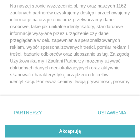
Wernisaże
Specjalny koncert z okazji
Na naszej stronie wszczecinie.pl, my oraz naszych 1162
20. urodzin portalu
zaufanych partnerów uzyskujemy dostęp i przechowujemy
Więcej
wSzczecinie.pl
informacje na urządzeniu oraz przetwarzamy dane
osobowe, takie jak unikalne identyfikatory, standardowe
Regulamin konkursów
informacje wysyłane przez urządzenie czy dane
śniadaniówka "Hej
przeglądania w celu zapewniania spersonalizowanych
Szczecin! Jest piątek!"
reklam, wybór spersonalizowanych treści, pomiar reklam i
treści, badanie odbiorców oraz ulepszanie usług. Za zgodą
Użytkownika my i Zaufani Partnerzy możemy używać
dokładnych danych geolokalizacyjnych oraz aktywnie
Partnerzy
skanować charakterystykę urządzenia do celów
Praca Szczecin
identyfikacji. Ponieważ cenimy Twoją prywatność, prosimy
o zgodę na korzystanie z tych technologii poprzez
the:protocol
kliknięcie „Akceptuję”. Zgoda jest dobrowolna i zawsze
POZASzczecin.pl
możesz ją zmienić/wycofać klikając przycisk ustawień
prywatności znajdujący się w lewym dolnym rogu strony
PARTNERZY
USTAWIENIA
. Niektóre rodzaje przetwarzania danych nie wymagają
zgody użytkownika, ale masz prawo sprzeciwić się
© 2026 wSzczecinie.pl
takiemu przetwarzaniu. Preferencje będą miały
Akceptuję
Created by GOD
zastosowania tylko na tej witrynie.