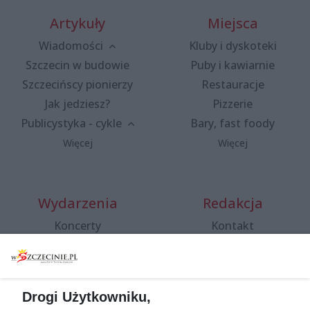
Artykuły
Miejsca
Wiadomości
Kluby i dyskoteki
Szczecin w budowie
Puby i kawiarnie
Szczecińscy pionierzy
Restauracje
Jak jedziesz?
Pizzerie
Publicystyka - cykle
Bary, fast foody
Więcej
Więcej
Wydarzenia
Redakcja
Koncerty
Kontakt
Warsztaty
Regulamin i polityka
prywatności
Spacery i oprowadzania
Reklama
Jarmarki, festyny, pchle
Drogi Użytkowniku,
targi
Redakcja