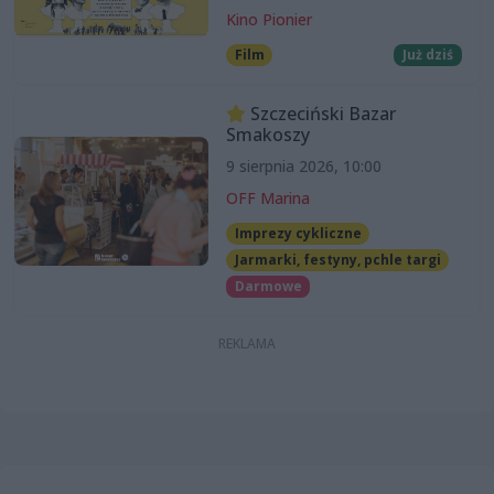
Kino Pionier
Film
Już dziś
Szczeciński Bazar
Smakoszy
9 sierpnia 2026, 10:00
OFF Marina
Imprezy cykliczne
Jarmarki, festyny, pchle targi
Darmowe