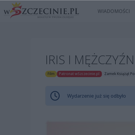
WIADOMOŚCI
IRIS I MĘŻCZYŹN
Film
Patronat wSzczecinie.pl
Zamek Książąt Po
Wydarzenie już się odbyło