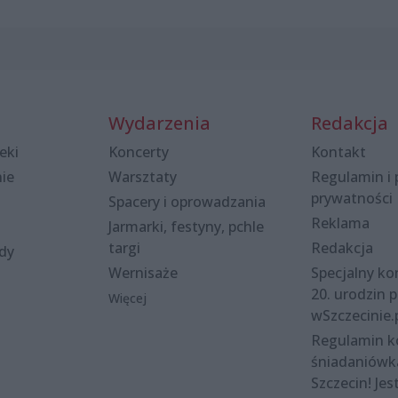
Wydarzenia
Redakcja
eki
Koncerty
Kontakt
nie
Warsztaty
Regulamin i 
prywatności
Spacery i oprowadzania
Reklama
Jarmarki, festyny, pchle
targi
Redakcja
ody
Wernisaże
Specjalny kon
20. urodzin p
Więcej
wSzczecinie.
Regulamin 
śniadaniówk
Szczecin! Jes