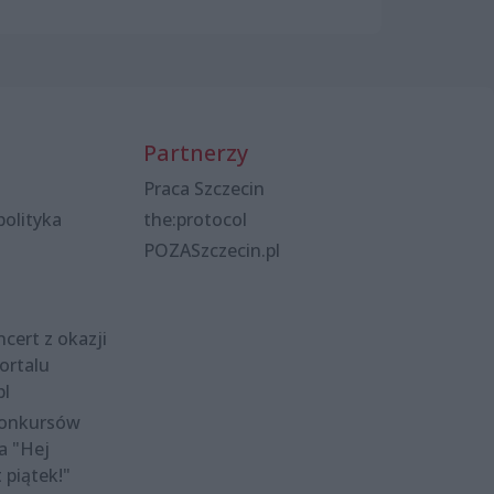
Partnerzy
Praca Szczecin
polityka
the:protocol
POZASzczecin.pl
cert z okazji
ortalu
pl
konkursów
a "Hej
t piątek!"