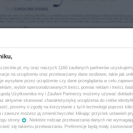
niku,
Za ile?
zczecinie.pl, my oraz naszych 1160 zaufanych partnerów uzyskujemy
cje na urządzeniu oraz przetwarzamy dane osobowe, takie jak unika
e
20/22 zł
je wysyłane przez urządzenie czy dane przeglądania w celu zapewn
klam, wybór spersonalizowanych treści, pomiar reklam i treści, bad
 zgodą Użytkownika my i Zaufani Partnerzy możemy używać dokład
az aktywnie skanować charakterystykę urządzenia do celów identyfi
ść, prosimy o zgodę na korzystanie z tych technologii poprzez klikn
a i zawsze możesz ją zmienić/wycofać klikając przycisk ustawień pr
ie córki i udany biznes. Niestety w jej zwią
ogu strony
. Niektóre rodzaje przetwarzania danych nie wymagaj
rutyna, także w łóżku.
iwić się takiemu przetwarzaniu. Preferencje będą miały zastosowania