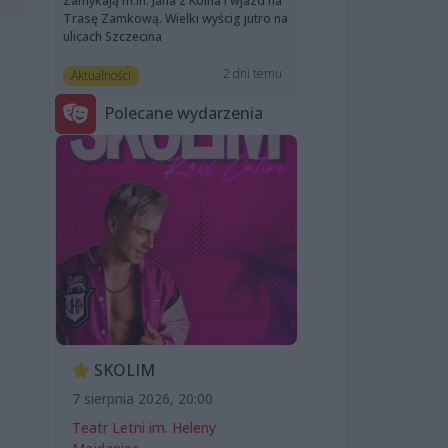
Zamykają m.in. Jana z Kolna i wjazd na
Trasę Zamkową. Wielki wyścig jutro na
ulicach Szczecina
2 dni temu
Aktualności
Polecane wydarzenia
SKOLIM
7 sierpnia 2026, 20:00
Teatr Letni im. Heleny