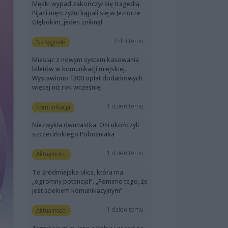
Męski wypad zakończył się tragedią.
Pijani mężczyźni kąpali się w Jeziorze
Głębokim, jeden zniknął
2 dni temu
Na sygnale
Miesiąc z nowym system kasowania
biletów w komunikacji miejskiej.
Wystawiono 1300 opłat dodatkowych
więcej niż rok wcześniej
1 dzień temu
Komunikacja
Niezwykła dwunastka. Oni ukończyli
szczecińskiego Pobożniaka
1 dzień temu
Aktualności
To śródmiejska ulica, która ma
„ogromny potencjał”. „Pomimo tego, że
jest ściekiem komunikacyjnym”
1 dzień temu
Aktualności