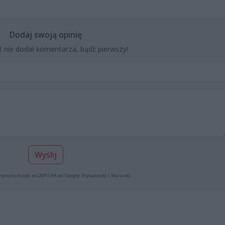
Dodaj swoją opinię
t nie dodał komentarza, bądź pierwszy!
Wyślij
roniony dzięki reCAPTCHA od Google:
Prywatność
|
Warunki
.