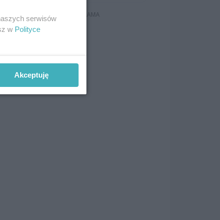
 naszych serwisów
esz w
Polityce
Akceptuję
z