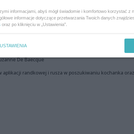
szymi informacjami, abyś mógł świadomie i komfortowo korzystać z
gółowe informacje dotyczące przetwarzania Twoich danych znajdzi
s
oraz po kliknięciu w „Ustawienia”.
)
USTAWIENIA
 Suzanne De Baecque
w aplikacji randkowej i rusza w poszukiwaniu kochanka ora