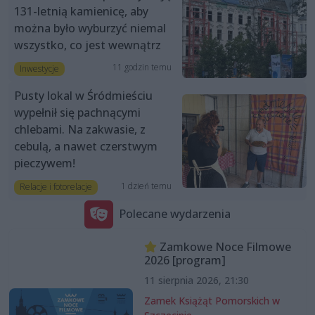
131-letnią kamienicę, aby
można było wyburzyć niemal
wszystko, co jest wewnątrz
11 godzin temu
Inwestycje
Pusty lokal w Śródmieściu
wypełnił się pachnącymi
chlebami. Na zakwasie, z
cebulą, a nawet czerstwym
pieczywem!
1 dzień temu
Relacje i fotorelacje
Polecane wydarzenia
Zamkowe Noce Filmowe
2026 [program]
11 sierpnia 2026, 21:30
Zamek Książąt Pomorskich w