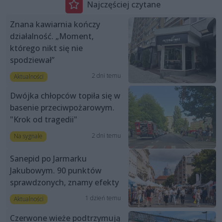
Najczęściej czytane
Znana kawiarnia kończy
działalność. „Moment,
którego nikt się nie
spodziewał”
2 dni temu
Aktualności
Dwójka chłopców topiła się w
basenie przeciwpożarowym.
"Krok od tragedii"
2 dni temu
Na sygnale
Sanepid po Jarmarku
Jakubowym. 90 punktów
sprawdzonych, znamy efekty
1 dzień temu
Aktualności
Czerwone wieże podtrzymują