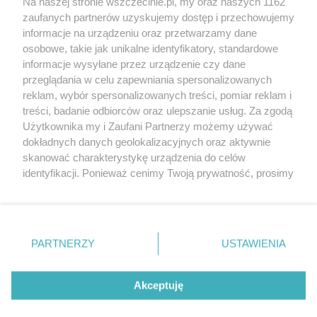
Na naszej stronie wszczecinie.pl, my oraz naszych 1162
20. urodzin portalu
zaufanych partnerów uzyskujemy dostęp i przechowujemy
Więcej
wSzczecinie.pl
informacje na urządzeniu oraz przetwarzamy dane
osobowe, takie jak unikalne identyfikatory, standardowe
Regulamin konkursów
informacje wysyłane przez urządzenie czy dane
śniadaniówka "Hej
przeglądania w celu zapewniania spersonalizowanych
Szczecin! Jest piątek!"
reklam, wybór spersonalizowanych treści, pomiar reklam i
treści, badanie odbiorców oraz ulepszanie usług. Za zgodą
Użytkownika my i Zaufani Partnerzy możemy używać
dokładnych danych geolokalizacyjnych oraz aktywnie
Partnerzy
skanować charakterystykę urządzenia do celów
Praca Szczecin
identyfikacji. Ponieważ cenimy Twoją prywatność, prosimy
o zgodę na korzystanie z tych technologii poprzez
the:protocol
kliknięcie „Akceptuję”. Zgoda jest dobrowolna i zawsze
POZASzczecin.pl
możesz ją zmienić/wycofać klikając przycisk ustawień
prywatności znajdujący się w lewym dolnym rogu strony
PARTNERZY
USTAWIENIA
. Niektóre rodzaje przetwarzania danych nie wymagają
zgody użytkownika, ale masz prawo sprzeciwić się
© 2026 wSzczecinie.pl
takiemu przetwarzaniu. Preferencje będą miały
Akceptuję
Created by GOD
zastosowania tylko na tej witrynie.