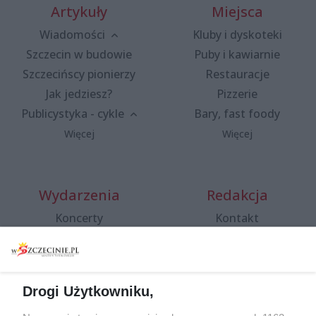
Artykuły
Miejsca
Wiadomości
Kluby i dyskoteki
Szczecin w budowie
Puby i kawiarnie
Szczecińscy pionierzy
Restauracje
Jak jedziesz?
Pizzerie
Publicystyka - cykle
Bary, fast foody
Więcej
Więcej
Wydarzenia
Redakcja
Koncerty
Kontakt
Warsztaty
Regulamin i polityka
prywatności
Spacery i oprowadzania
Reklama
Jarmarki, festyny, pchle
Drogi Użytkowniku,
targi
Redakcja
Wernisaże
Specjalny koncert z okazji