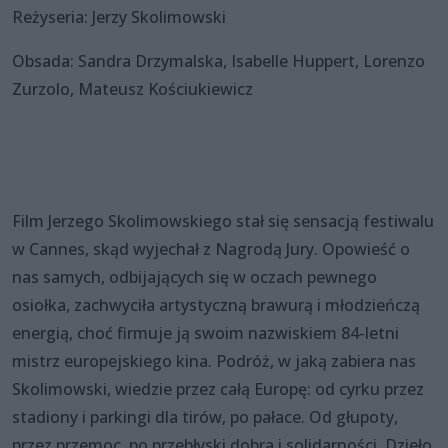
Reżyseria: Jerzy Skolimowski
Obsada: Sandra Drzymalska, Isabelle Huppert, Lorenzo
Zurzolo, Mateusz Kościukiewicz
Film Jerzego Skolimowskiego stał się sensacją festiwalu
w Cannes, skąd wyjechał z Nagrodą Jury. Opowieść o
nas samych, odbijających się w oczach pewnego
osiołka, zachwyciła artystyczną brawurą i młodzieńczą
energią, choć firmuje ją swoim nazwiskiem 84-letni
mistrz europejskiego kina. Podróż, w jaką zabiera nas
Skolimowski, wiedzie przez całą Europę: od cyrku przez
stadiony i parkingi dla tirów, po pałace. Od głupoty,
przez przemoc, po przebłyski dobra i solidarności. Dzieło,