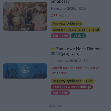
Smakoszy
9 sierpnia 2026, 10:00
OFF Marina
Imprezy cykliczne
Jarmarki, festyny, pchle targi
Darmowe
Już dziś
Zamkowe Noce Filmowe
2026 [program]
11 sierpnia 2026, 21:30
Zamek Książąt Pomorskich w
Szczecinie
Imprezy cykliczne
Film
Patronat wSzczecinie.pl
Darmowe