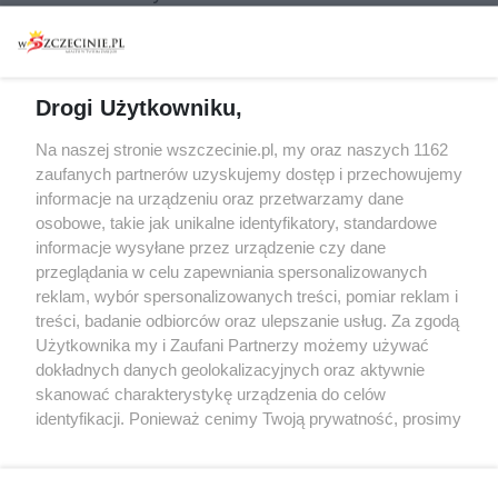
Warsztaty
Regulamin i polityka
prywatności
Spacery i oprowadzania
Reklama
Jarmarki, festyny, pchle
Drogi Użytkowniku,
targi
Redakcja
Wernisaże
Specjalny koncert z okazji
Na naszej stronie wszczecinie.pl, my oraz naszych 1162
20. urodzin portalu
zaufanych partnerów uzyskujemy dostęp i przechowujemy
Więcej
wSzczecinie.pl
informacje na urządzeniu oraz przetwarzamy dane
osobowe, takie jak unikalne identyfikatory, standardowe
Regulamin konkursów
informacje wysyłane przez urządzenie czy dane
śniadaniówka "Hej
przeglądania w celu zapewniania spersonalizowanych
Szczecin! Jest piątek!"
reklam, wybór spersonalizowanych treści, pomiar reklam i
treści, badanie odbiorców oraz ulepszanie usług. Za zgodą
Użytkownika my i Zaufani Partnerzy możemy używać
dokładnych danych geolokalizacyjnych oraz aktywnie
Partnerzy
skanować charakterystykę urządzenia do celów
Praca Szczecin
identyfikacji. Ponieważ cenimy Twoją prywatność, prosimy
o zgodę na korzystanie z tych technologii poprzez
the:protocol
kliknięcie „Akceptuję”. Zgoda jest dobrowolna i zawsze
POZASzczecin.pl
możesz ją zmienić/wycofać klikając przycisk ustawień