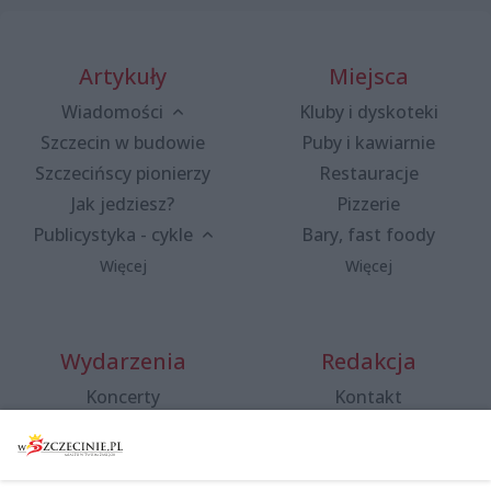
Artykuły
Miejsca
Wiadomości
Kluby i dyskoteki
Szczecin w budowie
Puby i kawiarnie
Szczecińscy pionierzy
Restauracje
Jak jedziesz?
Pizzerie
Publicystyka - cykle
Bary, fast foody
Więcej
Więcej
Wydarzenia
Redakcja
Koncerty
Kontakt
Warsztaty
Regulamin i polityka
prywatności
Spacery i oprowadzania
Reklama
Jarmarki, festyny, pchle