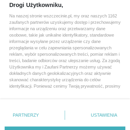
Drogi Użytkowniku,
targi
Redakcja
Wernisaże
Specjalny koncert z okazji
Na naszej stronie wszczecinie.pl, my oraz naszych 1162
20. urodzin portalu
zaufanych partnerów uzyskujemy dostęp i przechowujemy
Więcej
wSzczecinie.pl
informacje na urządzeniu oraz przetwarzamy dane
osobowe, takie jak unikalne identyfikatory, standardowe
Regulamin konkursów
informacje wysyłane przez urządzenie czy dane
śniadaniówka "Hej
przeglądania w celu zapewniania spersonalizowanych
Szczecin! Jest piątek!"
reklam, wybór spersonalizowanych treści, pomiar reklam i
treści, badanie odbiorców oraz ulepszanie usług. Za zgodą
Użytkownika my i Zaufani Partnerzy możemy używać
dokładnych danych geolokalizacyjnych oraz aktywnie
Partnerzy
skanować charakterystykę urządzenia do celów
Praca Szczecin
identyfikacji. Ponieważ cenimy Twoją prywatność, prosimy
o zgodę na korzystanie z tych technologii poprzez
the:protocol
kliknięcie „Akceptuję”. Zgoda jest dobrowolna i zawsze
POZASzczecin.pl
możesz ją zmienić/wycofać klikając przycisk ustawień
prywatności znajdujący się w lewym dolnym rogu strony
PARTNERZY
USTAWIENIA
. Niektóre rodzaje przetwarzania danych nie wymagają
zgody użytkownika, ale masz prawo sprzeciwić się
© 2026 wSzczecinie.pl