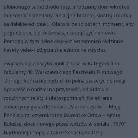
ulubionego samochodu taty, a rodzinny dom wkrótce
ma zostać sprzedany. Relacje z bratem, siostrą i matką
są dalekie od ideału. Ola wie, że to ostatni moment, aby
pogodzić się z przeszłością i zacząć żyć na nowo.
Pomogą w tym pełne ciepłych wspomnień rodzinne
kasety video i zdjęcia znalezione na strychu.
Zwycięzca plebiscytu publiczności w kategorii film
fabularny 40. Warszawskiego Festiwalu Filmowego.
„Innego końca nie będzie” to pełna szczerych emocji
opowieść o nadziei na przyszłość, odbudowie
rodzinnych relacji i sile wspomnień. Na ekranie
zobaczymy gwiazdę serialu „Morderczynie” – Maję
Pankiewicz, czterokrotną laureatkę Orłów – Agatę
Kuleszę, docenionego przez widzów w serialu „1670”
Bartłomieja Topę, a także Sebastiana Delę