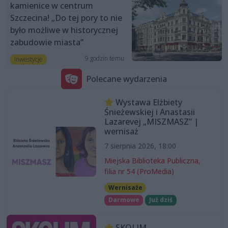
kamienice w centrum
Szczecina! „Do tej pory to nie
było możliwe w historycznej
zabudowie miasta”
9 godzin temu
Inwestycje
Polecane wydarzenia
Wystawa Elżbiety
Śnieżewskiej i Anastasii
Lazarevej „MISZMASZ” |
wernisaż
7 sierpnia 2026, 18:00
Miejska Biblioteka Publiczna,
filia nr 54 (ProMedia)
Wernisaże
Darmowe
Już dziś
SKOLIM