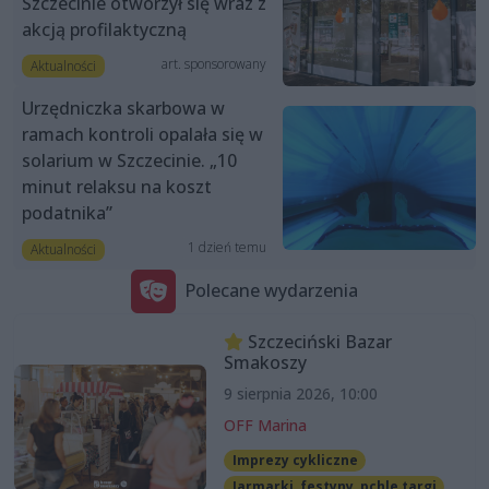
Szczecinie otworzył się wraz z
akcją profilaktyczną
art. sponsorowany
Aktualności
Urzędniczka skarbowa w
ramach kontroli opalała się w
solarium w Szczecinie. „10
minut relaksu na koszt
podatnika”
1 dzień temu
Aktualności
Polecane wydarzenia
Szczeciński Bazar
Smakoszy
9 sierpnia 2026, 10:00
OFF Marina
Imprezy cykliczne
Jarmarki, festyny, pchle targi