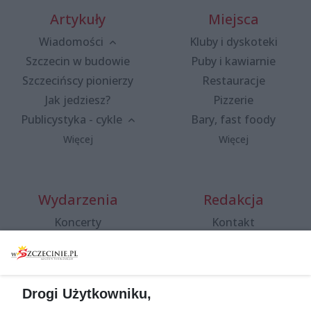
Artykuły
Miejsca
Wiadomości
Kluby i dyskoteki
Szczecin w budowie
Puby i kawiarnie
Szczecińscy pionierzy
Restauracje
Jak jedziesz?
Pizzerie
Publicystyka - cykle
Bary, fast foody
Więcej
Więcej
Wydarzenia
Redakcja
Koncerty
Kontakt
Warsztaty
Regulamin i polityka
prywatności
Spacery i oprowadzania
Reklama
Jarmarki, festyny, pchle
Drogi Użytkowniku,
targi
Redakcja