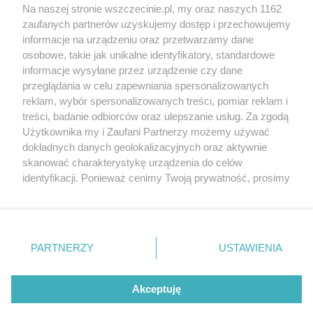
Wernisaże
Specjalny koncert z okazji
Na naszej stronie wszczecinie.pl, my oraz naszych 1162
20. urodzin portalu
zaufanych partnerów uzyskujemy dostęp i przechowujemy
Więcej
wSzczecinie.pl
informacje na urządzeniu oraz przetwarzamy dane
osobowe, takie jak unikalne identyfikatory, standardowe
Regulamin konkursów
informacje wysyłane przez urządzenie czy dane
śniadaniówka "Hej
przeglądania w celu zapewniania spersonalizowanych
Szczecin! Jest piątek!"
reklam, wybór spersonalizowanych treści, pomiar reklam i
treści, badanie odbiorców oraz ulepszanie usług. Za zgodą
Użytkownika my i Zaufani Partnerzy możemy używać
dokładnych danych geolokalizacyjnych oraz aktywnie
Partnerzy
skanować charakterystykę urządzenia do celów
Praca Szczecin
identyfikacji. Ponieważ cenimy Twoją prywatność, prosimy
o zgodę na korzystanie z tych technologii poprzez
the:protocol
kliknięcie „Akceptuję”. Zgoda jest dobrowolna i zawsze
POZASzczecin.pl
możesz ją zmienić/wycofać klikając przycisk ustawień
prywatności znajdujący się w lewym dolnym rogu strony
PARTNERZY
USTAWIENIA
. Niektóre rodzaje przetwarzania danych nie wymagają
zgody użytkownika, ale masz prawo sprzeciwić się
© 2026 wSzczecinie.pl
takiemu przetwarzaniu. Preferencje będą miały
Akceptuję
Created by GOD
zastosowania tylko na tej witrynie.