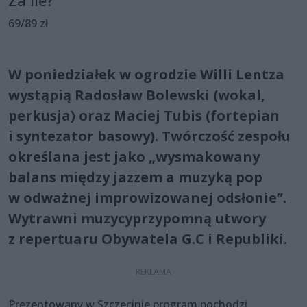
Za ile?
69/89 zł
W poniedziałek w ogrodzie Willi Lentza
wystąpią Radosław Bolewski (wokal,
perkusja) oraz Maciej Tubis (fortepian
i syntezator basowy). Twórczość zespołu
określana jest jako „wysmakowany
balans między jazzem a muzyką pop
w odważnej improwizowanej odsłonie”.
Wytrawni muzycyprzypomną utwory
z repertuaru Obywatela G.C i Republiki.
Prezentowany w Szczecinie program pochodzi