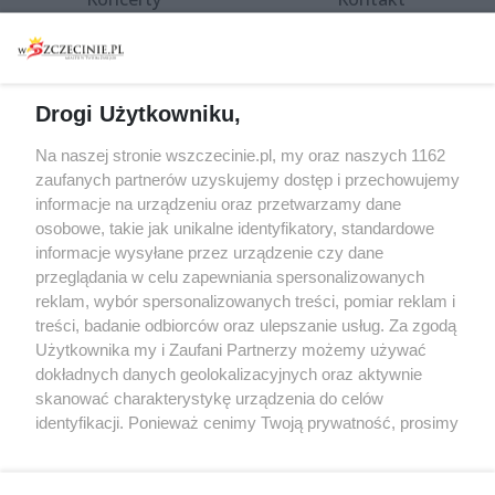
Warsztaty
Regulamin i polityka
prywatności
Spacery i oprowadzania
Reklama
Jarmarki, festyny, pchle
Drogi Użytkowniku,
targi
Redakcja
Wernisaże
Specjalny koncert z okazji
Na naszej stronie wszczecinie.pl, my oraz naszych 1162
20. urodzin portalu
zaufanych partnerów uzyskujemy dostęp i przechowujemy
Więcej
wSzczecinie.pl
informacje na urządzeniu oraz przetwarzamy dane
osobowe, takie jak unikalne identyfikatory, standardowe
Regulamin konkursów
informacje wysyłane przez urządzenie czy dane
śniadaniówka "Hej
przeglądania w celu zapewniania spersonalizowanych
Szczecin! Jest piątek!"
reklam, wybór spersonalizowanych treści, pomiar reklam i
treści, badanie odbiorców oraz ulepszanie usług. Za zgodą
Użytkownika my i Zaufani Partnerzy możemy używać
dokładnych danych geolokalizacyjnych oraz aktywnie
Partnerzy
skanować charakterystykę urządzenia do celów
Praca Szczecin
identyfikacji. Ponieważ cenimy Twoją prywatność, prosimy
o zgodę na korzystanie z tych technologii poprzez
the:protocol
kliknięcie „Akceptuję”. Zgoda jest dobrowolna i zawsze
POZASzczecin.pl
możesz ją zmienić/wycofać klikając przycisk ustawień