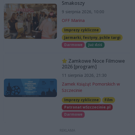
Smakoszy
9 sierpnia 2026, 10:00
OFF Marina
Imprezy cykliczne
Jarmarki, festyny, pchle targi
Darmowe
Już dziś
Zamkowe Noce Filmowe
2026 [program]
11 sierpnia 2026, 21:30
Zamek Książąt Pomorskich w
Szczecinie
Imprezy cykliczne
Film
Patronat wSzczecinie.pl
Darmowe