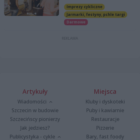
Imprezy cykliczne
Jarmarki, festyny, pchle targi
Darmowe
Artykuły
Miejsca
Wiadomości
Kluby i dyskoteki
Szczecin w budowie
Puby i kawiarnie
Szczecińscy pionierzy
Restauracje
Jak jedziesz?
Pizzerie
Publicystyka - cykle
Bary, fast foody