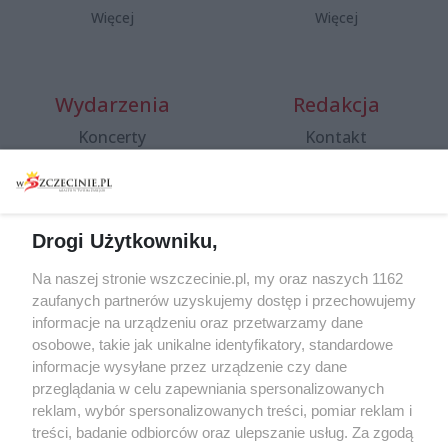
Więcej
Więcej
Wydarzenia
Redakcja
Koncerty
Kontakt
Warsztaty
Regulamin i polityka
prywatności
Spacery i oprowadzania
Reklama
Jarmarki, festyny, pchle
Drogi Użytkowniku,
targi
Redakcja
Wernisaże
Specjalny koncert z okazji
Na naszej stronie wszczecinie.pl, my oraz naszych 1162
20. urodzin portalu
zaufanych partnerów uzyskujemy dostęp i przechowujemy
Więcej
wSzczecinie.pl
informacje na urządzeniu oraz przetwarzamy dane
osobowe, takie jak unikalne identyfikatory, standardowe
Regulamin konkursów
informacje wysyłane przez urządzenie czy dane
śniadaniówka "Hej
przeglądania w celu zapewniania spersonalizowanych
Szczecin! Jest piątek!"
reklam, wybór spersonalizowanych treści, pomiar reklam i
treści, badanie odbiorców oraz ulepszanie usług. Za zgodą