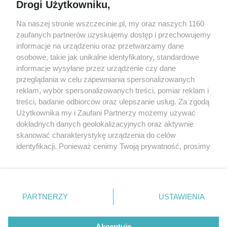
Drogi Użytkowniku,
targi
Redakcja
Wernisaże
Specjalny koncert z okazji
Na naszej stronie wszczecinie.pl, my oraz naszych 1160
20. urodzin portalu
zaufanych partnerów uzyskujemy dostęp i przechowujemy
Więcej
wSzczecinie.pl
informacje na urządzeniu oraz przetwarzamy dane
osobowe, takie jak unikalne identyfikatory, standardowe
Regulamin konkursów
informacje wysyłane przez urządzenie czy dane
śniadaniówka "Hej
przeglądania w celu zapewniania spersonalizowanych
Szczecin! Jest piątek!"
reklam, wybór spersonalizowanych treści, pomiar reklam i
treści, badanie odbiorców oraz ulepszanie usług. Za zgodą
Użytkownika my i Zaufani Partnerzy możemy używać
dokładnych danych geolokalizacyjnych oraz aktywnie
Partnerzy
skanować charakterystykę urządzenia do celów
Praca Szczecin
identyfikacji. Ponieważ cenimy Twoją prywatność, prosimy
o zgodę na korzystanie z tych technologii poprzez
the:protocol
kliknięcie „Akceptuję”. Zgoda jest dobrowolna i zawsze
POZASzczecin.pl
możesz ją zmienić/wycofać klikając przycisk ustawień
prywatności znajdujący się w lewym dolnym rogu strony
PARTNERZY
USTAWIENIA
. Niektóre rodzaje przetwarzania danych nie wymagają
zgody użytkownika, ale masz prawo sprzeciwić się
© 2026 wSzczecinie.pl
takiemu przetwarzaniu. Preferencje będą miały
Akceptuję