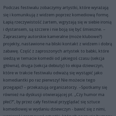
Podczas festiwalu zobaczymy artystki, które wyrażają
się i komunikują z widzem poprzez komediową formę.
Łapią rzeczywistość żartem, wgryzają się w siebie ironią
i dystansem, są szczere i nie boją się być śmieszne. –
Zapraszamy autorskie kameralne (może klubowe?)
projekty, nastawione na bliski kontakt z widzem i dobrą
zabawę. Część z zaproszonych artystek to babki, które
siedzą w temacie komedii od jakiegoś czasu (sekcja
główna), druga (sekcja debiuty) to ekipa dziewczyn,
które w trakcie festiwalu odważą się wystąpić jako
komediantki po raz pierwszy! Nie możecie tego
przegapić! – przekazują organizatorzy. –Spotkamy się
również na dyskusji otwierającej pt. „Czy humor ma
płeć?”, by przez cały festiwal przyglądać się sztuce
komediowej w wydaniu dziewczyn - bawić się z nimi,