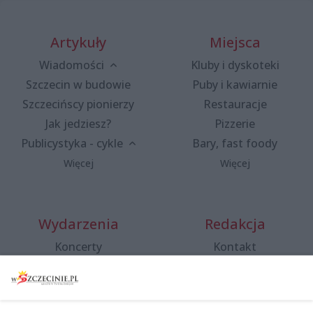
Artykuły
Miejsca
Wiadomości
Kluby i dyskoteki
Szczecin w budowie
Puby i kawiarnie
Szczecińscy pionierzy
Restauracje
Jak jedziesz?
Pizzerie
Publicystyka - cykle
Bary, fast foody
Więcej
Więcej
Wydarzenia
Redakcja
Koncerty
Kontakt
Warsztaty
Regulamin i polityka
prywatności
Spacery i oprowadzania
Reklama
Jarmarki, festyny, pchle