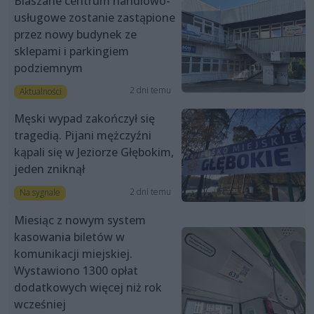
Blaszane centrum handlowo-
usługowe zostanie zastąpione
przez nowy budynek ze
sklepami i parkingiem
podziemnym
2 dni temu
Aktualności
Męski wypad zakończył się
tragedią. Pijani mężczyźni
kąpali się w Jeziorze Głębokim,
jeden zniknął
2 dni temu
Na sygnale
Miesiąc z nowym system
kasowania biletów w
komunikacji miejskiej.
Wystawiono 1300 opłat
dodatkowych więcej niż rok
wcześniej