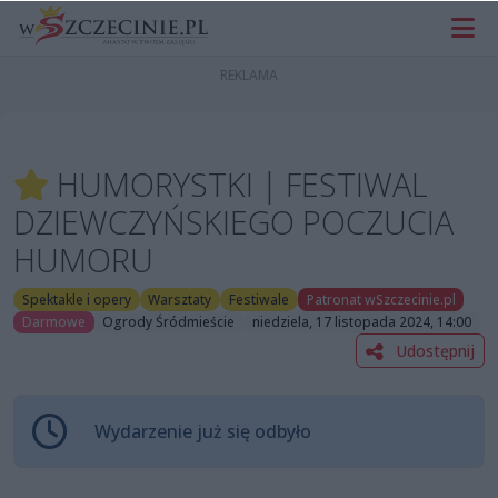
HUMORYSTKI | FESTIWAL
DZIEWCZYŃSKIEGO POCZUCIA
HUMORU
Spektakle i opery
Warsztaty
Festiwale
Patronat wSzczecinie.pl
Darmowe
Ogrody Śródmieście
niedziela, 17 listopada 2024, 14:00
Udostępnij
Wydarzenie już się odbyło