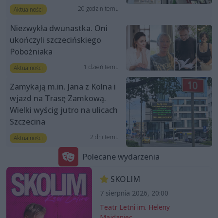
20 godzin temu
Aktualności
Niezwykła dwunastka. Oni
ukończyli szczecińskiego
Pobożniaka
1 dzień temu
Aktualności
Zamykają m.in. Jana z Kolna i
wjazd na Trasę Zamkową.
Wielki wyścig jutro na ulicach
Szczecina
2 dni temu
Aktualności
Polecane wydarzenia
SKOLIM
7 sierpnia 2026, 20:00
Teatr Letni im. Heleny
Majdaniec