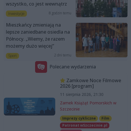
wszystko, co jest wewnątrz
8 godzin temu
Inwestycje
Mieszkańcy zmieniają na
lepsze zaniedbane osiedla na
Północy. „Wiemy, że razem
możemy dużo więcej”
2 dni temu
Sport
Polecane wydarzenia
Zamkowe Noce Filmowe
2026 [program]
11 sierpnia 2026, 21:30
Zamek Książąt Pomorskich w
Szczecinie
Imprezy cykliczne
Film
Patronat wSzczecinie.pl