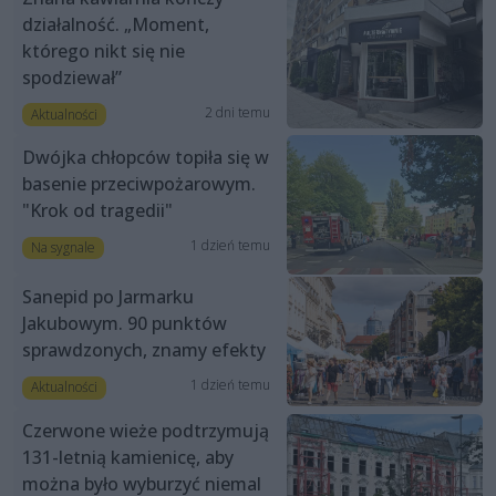
działalność. „Moment,
którego nikt się nie
spodziewał”
2 dni temu
Aktualności
Dwójka chłopców topiła się w
basenie przeciwpożarowym.
"Krok od tragedii"
1 dzień temu
Na sygnale
Sanepid po Jarmarku
Jakubowym. 90 punktów
sprawdzonych, znamy efekty
1 dzień temu
Aktualności
Czerwone wieże podtrzymują
131-letnią kamienicę, aby
można było wyburzyć niemal