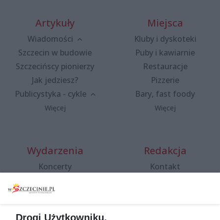
Artykuły
Miejsca
Wiadomości
Kluby i dyskoteki
Szczecin w budowie
Puby i kawiarnie
Szczecińscy pionierzy
Restauracje
Jak jedziesz?
Pizzerie
Publicystyka - cykle
Bary, fast foody
Więcej
Więcej
Wydarzenia
Redakcja
Koncerty
Kontakt
Warsztaty
Regulamin i polityka
prywatności
Spacery i oprowadzania
Reklama
Jarmarki, festyny, pchle
Drogi Użytkowniku,
targi
Redakcja