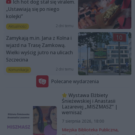
Ich hot dog stał się viralem.
„Ustawiają się po niego
kolejki”
2 dni temu
Aktualności
Zamykają m.in. Jana z Kolna i
wjazd na Trasę Zamkową.
Wielki wyścig jutro na ulicach
Szczecina
2 dni temu
Komunikacja
Polecane wydarzenia
Wystawa Elżbiety
Śnieżewskiej i Anastasii
Lazarevej „MISZMASZ” |
wernisaż
7 sierpnia 2026, 18:00
Miejska Biblioteka Publiczna,