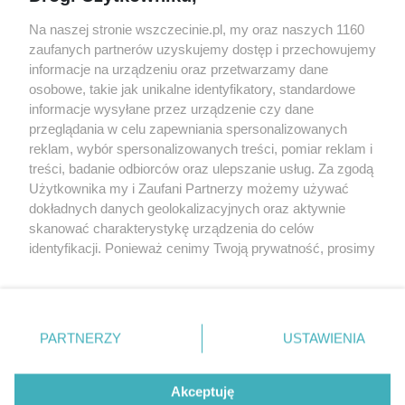
Wernisaże
Specjalny koncert z okazji
Na naszej stronie wszczecinie.pl, my oraz naszych 1160
20. urodzin portalu
zaufanych partnerów uzyskujemy dostęp i przechowujemy
Więcej
wSzczecinie.pl
informacje na urządzeniu oraz przetwarzamy dane
osobowe, takie jak unikalne identyfikatory, standardowe
Regulamin konkursów
informacje wysyłane przez urządzenie czy dane
śniadaniówka "Hej
przeglądania w celu zapewniania spersonalizowanych
Szczecin! Jest piątek!"
reklam, wybór spersonalizowanych treści, pomiar reklam i
treści, badanie odbiorców oraz ulepszanie usług. Za zgodą
Użytkownika my i Zaufani Partnerzy możemy używać
dokładnych danych geolokalizacyjnych oraz aktywnie
Partnerzy
skanować charakterystykę urządzenia do celów
Praca Szczecin
identyfikacji. Ponieważ cenimy Twoją prywatność, prosimy
o zgodę na korzystanie z tych technologii poprzez
the:protocol
kliknięcie „Akceptuję”. Zgoda jest dobrowolna i zawsze
POZASzczecin.pl
możesz ją zmienić/wycofać klikając przycisk ustawień
prywatności znajdujący się w lewym dolnym rogu strony
PARTNERZY
USTAWIENIA
. Niektóre rodzaje przetwarzania danych nie wymagają
zgody użytkownika, ale masz prawo sprzeciwić się
© 2026 wSzczecinie.pl
takiemu przetwarzaniu. Preferencje będą miały
Akceptuję
Created by GOD