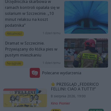
Urzędniczka skarbowa w
ramach kontroli opalała się w
solarium w Szczecinie. „10
minut relaksu na koszt
podatnika”
1 dzień temu
Aktualności
Dramat w Szczecinie.
Przywiązany do łóżka pies w
pustym mieszkaniu
1 dzień temu
Na sygnale
Polecane wydarzenia
PRZEGLĄD „FEDERICO
FELLINI: CIAO A TUTTI!”
8 sierpnia 2026, 19:00
Kino Pionier