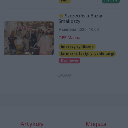
Film
Już dziś
Szczeciński Bazar
Smakoszy
9 sierpnia 2026, 10:00
OFF Marina
Imprezy cykliczne
Jarmarki, festyny, pchle targi
Darmowe
Artykuły
Miejsca