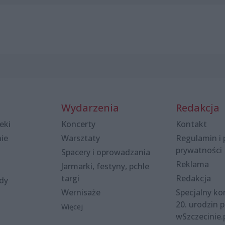
Wydarzenia
Redakcja
eki
Koncerty
Kontakt
nie
Warsztaty
Regulamin i 
prywatności
Spacery i oprowadzania
Reklama
Jarmarki, festyny, pchle
targi
Redakcja
ody
Wernisaże
Specjalny kon
20. urodzin p
Więcej
wSzczecinie.