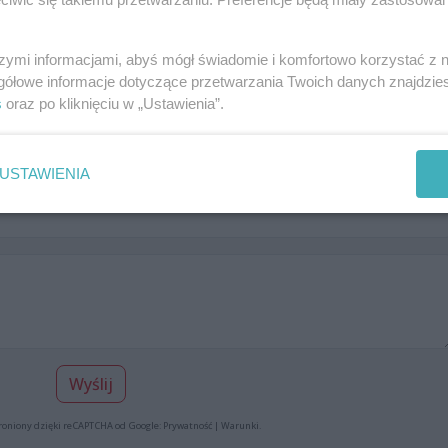
szymi informacjami, abyś mógł świadomie i komfortowo korzystać z
gółowe informacje dotyczące przetwarzania Twoich danych znajdzi
s
oraz po kliknięciu w „Ustawienia”.
Dodaj swoją opinię
t nie dodał komentarza, bądź pierwszy!
USTAWIENIA
Wyślij
roniony dzięki reCAPTCHA od Google:
Prywatność
|
Warunki
.