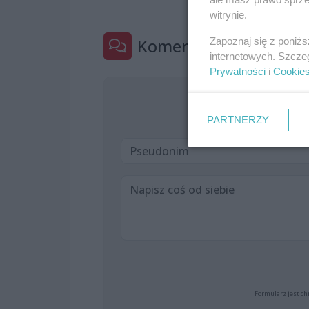
witrynie.
Komentarze
Zapoznaj się z poniż
0
internetowych. Szcze
Prywatności
i
Cookie
Jeszcze nik
PARTNERZY
Formularz jest ch