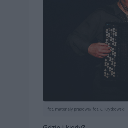
fot. materiały prasowe/ fot. Ł. Krytkowski
Gdzie i kiedy?