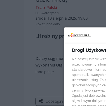
Teatr Polski
ul. Swarożyca 5
środa, 13 sierpnia 2025, 19:00
Pokaż inne daty
„Hrabiny przodem” – Hrabin
Drogi Użytkow
Dalszy ciąg monologów o tajemnicach 
Na naszej stronie ws
przechowujemy informa
wykonaniu Olgi Adamskiej. Będzie zabaw
standardowe informac
inne pasje.
spersonalizowanych re
ulepszanie usług. Za
geolokalizacyjnych or
cenimy Twoją prywatno
Zgoda jest dobrowoln
się w lewym dolnym r
Udostępnij
ale masz prawo sprzec