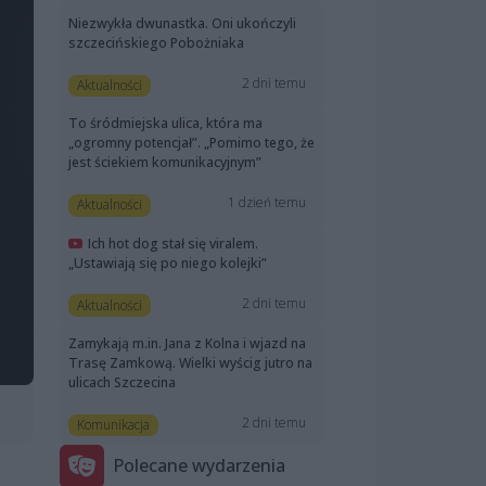
Niezwykła dwunastka. Oni ukończyli
szczecińskiego Pobożniaka
2 dni temu
Aktualności
To śródmiejska ulica, która ma
„ogromny potencjał”. „Pomimo tego, że
jest ściekiem komunikacyjnym”
1 dzień temu
Aktualności
Ich hot dog stał się viralem.
„Ustawiają się po niego kolejki”
2 dni temu
Aktualności
Zamykają m.in. Jana z Kolna i wjazd na
Trasę Zamkową. Wielki wyścig jutro na
ulicach Szczecina
2 dni temu
Komunikacja
Polecane wydarzenia