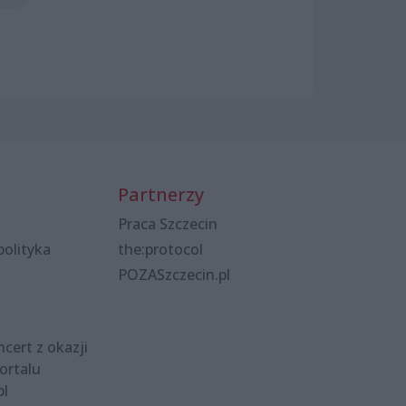
Partnerzy
Praca Szczecin
polityka
the:protocol
POZASzczecin.pl
cert z okazji
ortalu
pl