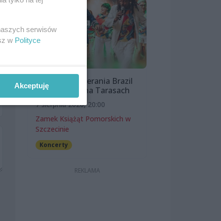
 naszych serwisów
esz w
Polityce
Bloco Pomerania Brazil
Akceptuję
Show | Lato na Tarasach
7 sierpnia 2026, 20:00
Zamek Książąt Pomorskich w
Szczecinie
Koncerty