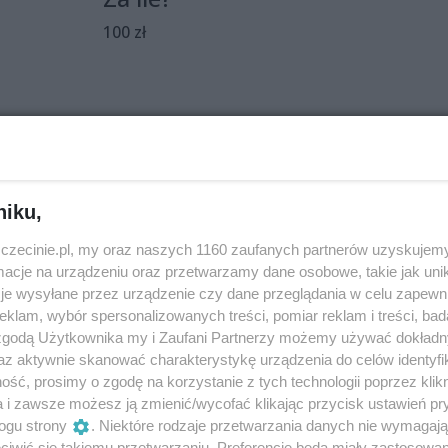
100 zł
y powracają.
niku,
kobiecości, związków i nieubłaganym upływie czasu w
zczecinie.pl, my oraz naszych 1160 zaufanych partnerów uzyskujemy
cje na urządzeniu oraz przetwarzamy dane osobowe, takie jak unika
nie i autoironicznie. Kwiaty doniczkowe, dzieci, mężczyźni
je wysyłane przez urządzenie czy dane przeglądania w celu zapewn
klam, wybór spersonalizowanych treści, pomiar reklam i treści, bad
 zgodą Użytkownika my i Zaufani Partnerzy możemy używać dokład
az aktywnie skanować charakterystykę urządzenia do celów identyfi
ść, prosimy o zgodę na korzystanie z tych technologii poprzez klikn
a i zawsze możesz ją zmienić/wycofać klikając przycisk ustawień pr
ogu strony
. Niektóre rodzaje przetwarzania danych nie wymagaj
iwić się takiemu przetwarzaniu. Preferencje będą miały zastosowania