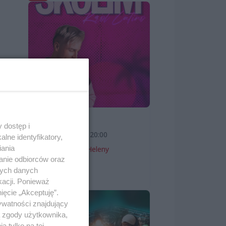
SKOLIM
 dostęp i
7 sierpnia 2026, 20:00
lne identyfikatory,
 i
iania
Teatr Letni im. Heleny
anie odbiorców oraz
Majdaniec
nych danych
Koncerty
kacji. Ponieważ
ięcie „Akceptuję”.
ywatności znajdujący
ą zgody użytkownika,
 tylko na tej