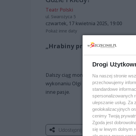
Teatr Polski
ul. Swarożyca 5
czwartek, 17 kwietnia 2025, 19:00
Pokaż inne daty
„Hrabiny przodem” – Hrabin
Drogi Użytkow
Dalszy ciąg monologów o tajemnicach 
Na naszej stronie ws
przechowujemy informa
wykonaniu Olgi Adamskiej. Będzie zabaw
standardowe informac
inne pasje.
spersonalizowanych re
ulepszanie usług. Za
geolokalizacyjnych or
cenimy Twoją prywatno
Zgoda jest dobrowoln
się w lewym dolnym r
Udostępnij
ale masz prawo sprzec