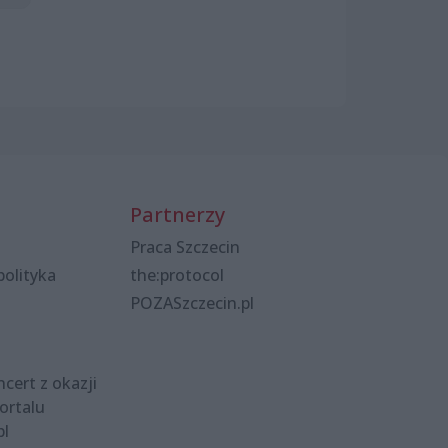
Partnerzy
Praca Szczecin
polityka
the:protocol
POZASzczecin.pl
cert z okazji
ortalu
pl