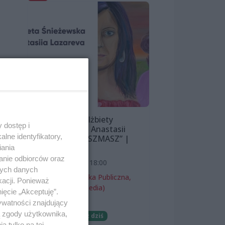
Wystawa Elżbiety
 dostęp i
Śnieżewskiej i Anastasii
lne identyfikatory,
 i
Lazarevej „MISZMASZ” |
wernisaż
iania
anie odbiorców oraz
7 sierpnia 2026, 18:00
nych danych
Miejska Biblioteka Publiczna,
kacji. Ponieważ
filia nr 54 (ProMedia)
ięcie „Akceptuję”.
ywatności znajdujący
Wernisaże
ą zgody użytkownika,
Darmowe
Już dziś
 tylko na tej