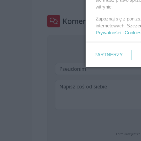
witrynie.
Komentarze
Zapoznaj się z poniż
0
internetowych. Szcze
Prywatności
i
Cookie
Jeszcze nik
PARTNERZY
Formularz jest ch