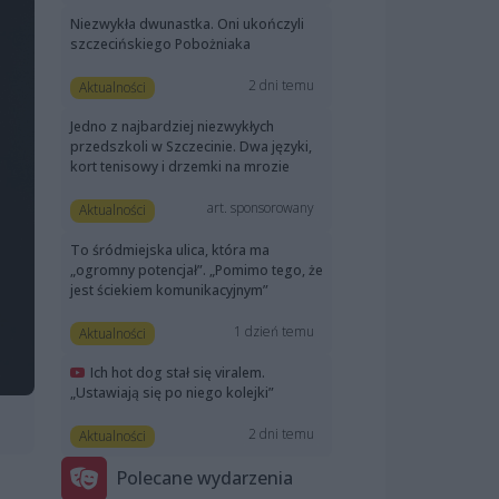
Niezwykła dwunastka. Oni ukończyli
szczecińskiego Pobożniaka
2 dni temu
Aktualności
Jedno z najbardziej niezwykłych
przedszkoli w Szczecinie. Dwa języki,
kort tenisowy i drzemki na mrozie
art. sponsorowany
Aktualności
To śródmiejska ulica, która ma
„ogromny potencjał”. „Pomimo tego, że
jest ściekiem komunikacyjnym”
1 dzień temu
Aktualności
Ich hot dog stał się viralem.
„Ustawiają się po niego kolejki”
2 dni temu
Aktualności
Polecane wydarzenia