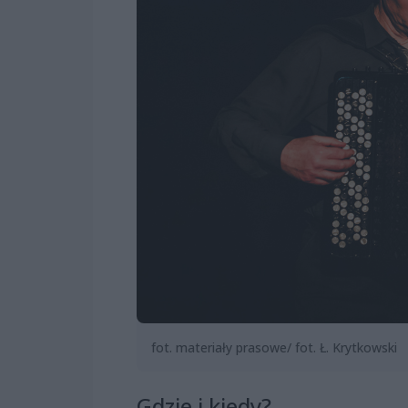
fot. materiały prasowe/ fot. Ł. Krytkowski
Gdzie i kiedy?