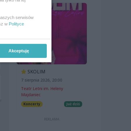
 naszych serwisów
esz w
Polityce
Akceptuję
SKOLIM
7 sierpnia 2026, 20:00
Teatr Letni im. Heleny
Majdaniec
Koncerty
Już dziś