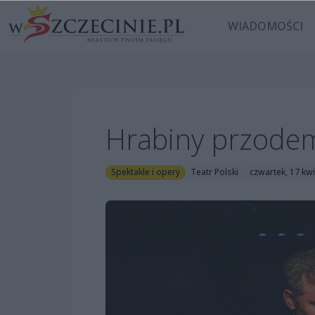
WIADOMOŚCI
Hrabiny przode
Spektakle i opery
Teatr Polski
czwartek, 17 kwi