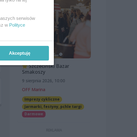
 naszych serwisów
esz w
Polityce
Akceptuję
Szczeciński Bazar
Smakoszy
9 sierpnia 2026, 10:00
OFF Marina
Imprezy cykliczne
Jarmarki, festyny, pchle targi
Darmowe