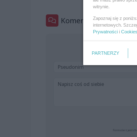
witrynie.
Komentarze
Zapoznaj się z poniż
0
internetowych. Szcze
Prywatności
i
Cookie
Jeszcze nik
PARTNERZY
Formularz jest ch