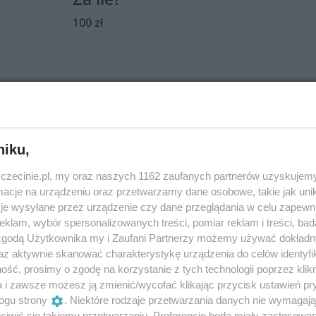
100 zł
y powracają.
niku,
kobiecości, związków i nieubłaganym upływie czasu w
zczecinie.pl, my oraz naszych 1162 zaufanych partnerów uzyskujemy
cje na urządzeniu oraz przetwarzamy dane osobowe, takie jak unika
nie i autoironicznie. Kwiaty doniczkowe, dzieci, mężczyźni
je wysyłane przez urządzenie czy dane przeglądania w celu zapewn
klam, wybór spersonalizowanych treści, pomiar reklam i treści, bad
 zgodą Użytkownika my i Zaufani Partnerzy możemy używać dokład
az aktywnie skanować charakterystykę urządzenia do celów identyfi
ść, prosimy o zgodę na korzystanie z tych technologii poprzez klikn
a i zawsze możesz ją zmienić/wycofać klikając przycisk ustawień pr
ogu strony
. Niektóre rodzaje przetwarzania danych nie wymagaj
iwić się takiemu przetwarzaniu. Preferencje będą miały zastosowania