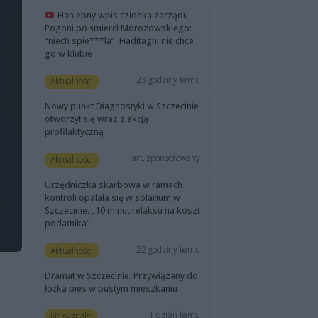
Haniebny wpis członka zarządu
Pogoni po śmierci Morozowskiego:
“niech spie***la”. Haditaghi nie chce
go w klubie
23 godziny temu
Aktualności
Nowy punkt Diagnostyki w Szczecinie
otworzył się wraz z akcją
profilaktyczną
art. sponsorowany
Aktualności
Urzędniczka skarbowa w ramach
kontroli opalała się w solarium w
Szczecinie. „10 minut relaksu na koszt
podatnika”
22 godziny temu
Aktualności
Dramat w Szczecinie. Przywiązany do
łóżka pies w pustym mieszkaniu
1 dzień temu
Na sygnale