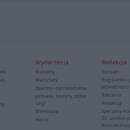
Wydarzenia
Redakcja
eki
Koncerty
Kontakt
nie
Warsztaty
Regulamin i 
prywatności
Spacery i oprowadzania
Reklama
Jarmarki, festyny, pchle
targi
Redakcja
ody
Wernisaże
Specjalny kon
20. urodzin p
Więcej
wSzczecinie.