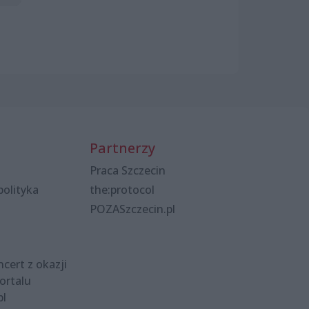
Partnerzy
Praca Szczecin
polityka
the:protocol
POZASzczecin.pl
cert z okazji
ortalu
pl