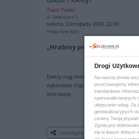
Teatr Polski
ul. Swarożyca 5
sobota, 2 listopada 2024, 22:00
Pokaż inne daty
„Hrabiny przodem” – Hrabin
Drogi Użytkow
Dalszy ciąg monologów o tajemnicach 
Na naszej stronie ws
przechowujemy informa
wykonaniu Olgi Adamskiej. Będzie zabaw
standardowe informac
inne pasje.
spersonalizowanych re
ulepszanie usług. Za
geolokalizacyjnych or
cenimy Twoją prywatno
Zgoda jest dobrowoln
się w lewym dolnym r
Udostępnij
ale masz prawo sprzec