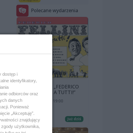
Polecane wydarzenia
 dostęp i
lne identyfikatory,
 i
PRZEGLĄD „FEDERICO
iania
FELLINI: CIAO A TUTTI!”
anie odbiorców oraz
nych danych
8 sierpnia 2026, 19:00
kacji. Ponieważ
Kino Pionier
ięcie „Akceptuję”.
Film
Już dziś
ywatności znajdujący
ą zgody użytkownika,
 tylko na tej