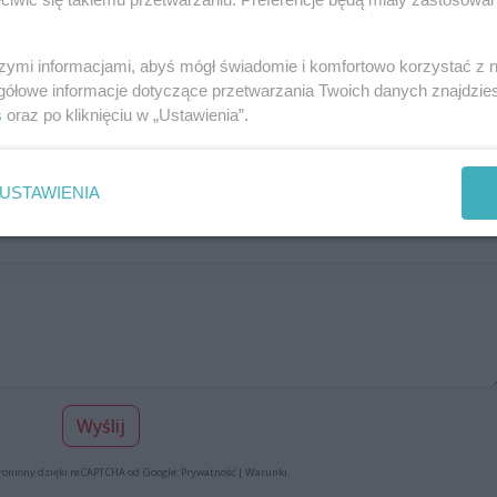
szymi informacjami, abyś mógł świadomie i komfortowo korzystać z
gółowe informacje dotyczące przetwarzania Twoich danych znajdzi
s
oraz po kliknięciu w „Ustawienia”.
Dodaj swoją opinię
t nie dodał komentarza, bądź pierwszy!
USTAWIENIA
Wyślij
roniony dzięki reCAPTCHA od Google:
Prywatność
|
Warunki
.