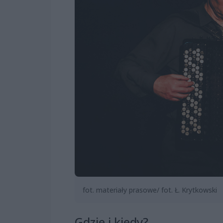
fot. materiały prasowe/ fot. Ł. Krytkowski
Gdzie i kiedy?