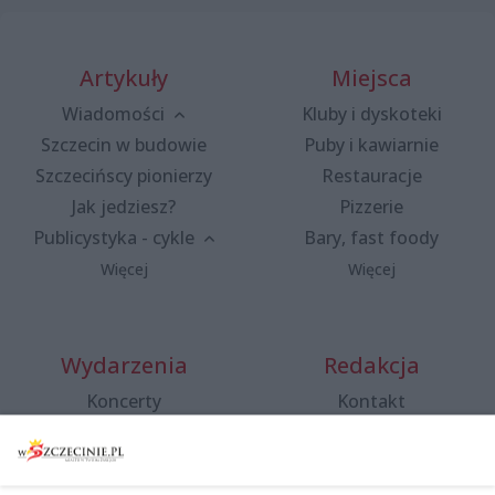
Artykuły
Miejsca
Wiadomości
Kluby i dyskoteki
Szczecin w budowie
Puby i kawiarnie
Szczecińscy pionierzy
Restauracje
Jak jedziesz?
Pizzerie
Publicystyka - cykle
Bary, fast foody
Więcej
Więcej
Wydarzenia
Redakcja
Koncerty
Kontakt
Warsztaty
Regulamin i polityka
prywatności
Spacery i oprowadzania
Reklama
Jarmarki, festyny, pchle