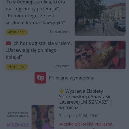
To śródmiejska ulica, która
ma „ogromny potencjał”.
„Pomimo tego, że jest
ściekiem komunikacyjnym”
1 dzień temu
Aktualności
Ich hot dog stał się viralem.
„Ustawiają się po niego
kolejki”
2 dni temu
Aktualności
Polecane wydarzenia
Wystawa Elżbiety
Śnieżewskiej i Anastasii
Lazarevej „MISZMASZ” |
wernisaż
7 sierpnia 2026, 18:00
Miejska Biblioteka Publiczna,