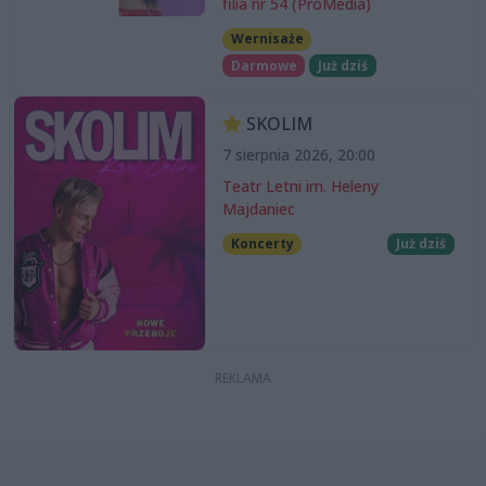
filia nr 54 (ProMedia)
Wernisaże
Darmowe
Już dziś
SKOLIM
7 sierpnia 2026, 20:00
Teatr Letni im. Heleny
Majdaniec
Koncerty
Już dziś