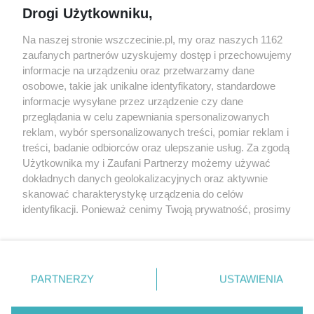
Drogi Użytkowniku,
targi
Redakcja
Wernisaże
Specjalny koncert z okazji
Na naszej stronie wszczecinie.pl, my oraz naszych 1162
20. urodzin portalu
zaufanych partnerów uzyskujemy dostęp i przechowujemy
Więcej
wSzczecinie.pl
informacje na urządzeniu oraz przetwarzamy dane
osobowe, takie jak unikalne identyfikatory, standardowe
Regulamin konkursów
informacje wysyłane przez urządzenie czy dane
śniadaniówka "Hej
przeglądania w celu zapewniania spersonalizowanych
Szczecin! Jest piątek!"
reklam, wybór spersonalizowanych treści, pomiar reklam i
treści, badanie odbiorców oraz ulepszanie usług. Za zgodą
Użytkownika my i Zaufani Partnerzy możemy używać
dokładnych danych geolokalizacyjnych oraz aktywnie
Partnerzy
skanować charakterystykę urządzenia do celów
Praca Szczecin
identyfikacji. Ponieważ cenimy Twoją prywatność, prosimy
o zgodę na korzystanie z tych technologii poprzez
the:protocol
kliknięcie „Akceptuję”. Zgoda jest dobrowolna i zawsze
POZASzczecin.pl
możesz ją zmienić/wycofać klikając przycisk ustawień
prywatności znajdujący się w lewym dolnym rogu strony
PARTNERZY
USTAWIENIA
. Niektóre rodzaje przetwarzania danych nie wymagają
zgody użytkownika, ale masz prawo sprzeciwić się
© 2026 wSzczecinie.pl