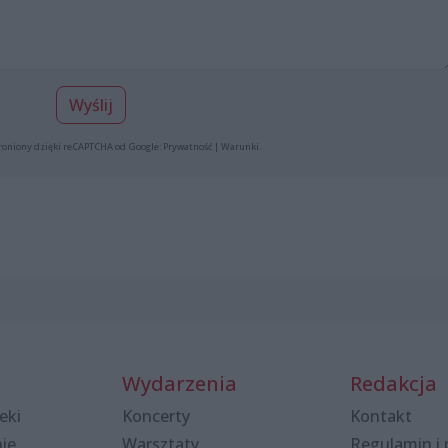
Wyślij
roniony dzięki reCAPTCHA od Google:
Prywatność
|
Warunki
.
Wydarzenia
Redakcja
eki
Koncerty
Kontakt
nie
Warsztaty
Regulamin i 