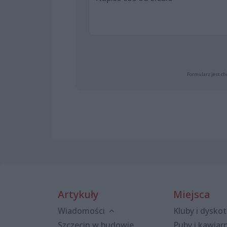
Formularz jest ch
Artykuły
Miejsca
Wiadomości
Kluby i dyskot
Szczecin w budowie
Puby i kawiar