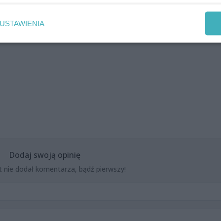
USTAWIENIA
Dodaj swoją opinię
t nie dodał komentarza, bądź pierwszy!