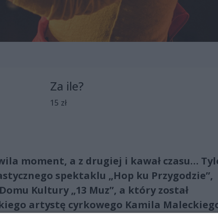
Za ile?
15 zł
hwila moment, a z drugiej i kawał czasu… Tyl
astycznego spektaklu „Hop ku Przygodzie”,
Domu Kultury „13 Muz”, a który został
skiego artystę cyrkowego Kamila Maleckieg