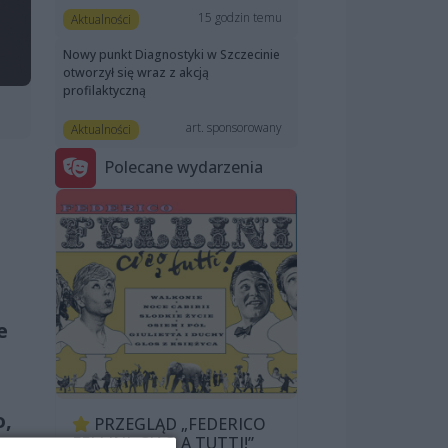
15 godzin temu
Aktualności
Nowy punkt Diagnostyki w Szczecinie
otworzył się wraz z akcją
profilaktyczną
art. sponsorowany
Aktualności
Polecane wydarzenia
e
o,
PRZEGLĄD „FEDERICO
FELLINI: CIAO A TUTTI!”