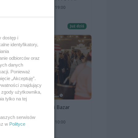
8 sierpnia 2026, 19:00
Kino Pionier
Film
Już dziś
 dostęp i
lne identyfikatory,
ym
iania
anie odbiorców oraz
nych danych
kacji. Ponieważ
ięcie „Akceptuję”.
ywatności znajdujący
ą zgody użytkownika,
 tylko na tej
Szczeciński Bazar
Smakoszy
 naszych serwisów
9 sierpnia 2026, 10:00
esz w
Polityce
OFF Marina