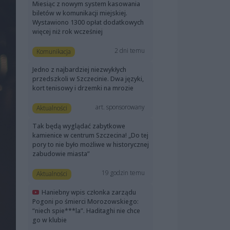
Miesiąc z nowym system kasowania
biletów w komunikacji miejskiej.
Wystawiono 1300 opłat dodatkowych
więcej niż rok wcześniej
2 dni temu
Komunikacja
Jedno z najbardziej niezwykłych
przedszkoli w Szczecinie. Dwa języki,
kort tenisowy i drzemki na mrozie
art. sponsorowany
Aktualności
Tak będą wyglądać zabytkowe
kamienice w centrum Szczecina! „Do tej
pory to nie było możliwe w historycznej
zabudowie miasta”
19 godzin temu
Aktualności
Haniebny wpis członka zarządu
Pogoni po śmierci Morozowskiego:
“niech spie***la”. Haditaghi nie chce
go w klubie