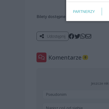
PARTNERZY
Bilety dostępne na:
www.biletomat.pl
Udostępnij
Komentarze
0
Jeszcze nik