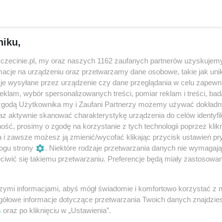
lerem. Aby uczcić tę okrągłą rocznicę
 warsztaty rodzinne.
niku,
zczecinie.pl, my oraz naszych 1162 zaufanych partnerów uzyskujemy
cyrkowe, w których każdy uczestnik będzie miał okazję
cje na urządzeniu oraz przetwarzamy dane osobowe, takie jak unika
oturlać piłką, podrzucić chustką czy balansować kwiatow
je wysyłane przez urządzenie czy dane przeglądania w celu zapewn
klam, wybór spersonalizowanych treści, pomiar reklam i treści, bad
 zgodą Użytkownika my i Zaufani Partnerzy możemy używać dokład
ypacji rodzica/opiekuna z dzieckiem w przestrzeni pełnej
az aktywnie skanować charakterystykę urządzenia do celów identyfi
 się bawić wspólnie, wypróbowywać nowe możliwości oraz
ść, prosimy o zgodę na korzystanie z tych technologii poprzez klikn
a i zawsze możesz ją zmienić/wycofać klikając przycisk ustawień pr
 cyrkowcem.
ogu strony
. Niektóre rodzaje przetwarzania danych nie wymagaj
iwić się takiemu przetwarzaniu. Preferencje będą miały zastosowania
italnego „cześć” sztuce cyrkowej, czyli pobycia i
jdy jaką daje.
szymi informacjami, abyś mógł świadomie i komfortowo korzystać z
pary 1+1 (rodzic/opiekun + dziecko), ze względu na fakt, że
gółowe informacje dotyczące przetwarzania Twoich danych znajdzi
s
oraz po kliknięciu w „Ustawienia”.
w parach: dorosły + dziecko właśnie”.