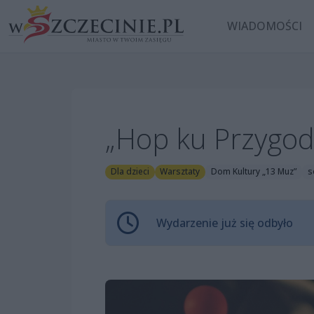
WIADOMOŚCI
„Hop ku Przygodz
Dla dzieci
Warsztaty
Dom Kultury „13 Muz”
s
Wydarzenie już się odbyło