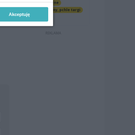
Imprezy cykliczne
Jarmarki, festyny, pchle targi
Akceptuję
Darmowe