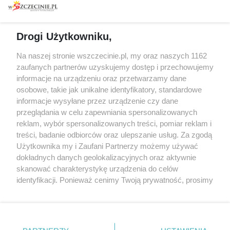
prywatności
Spacery i oprowadzania
Reklama
Jarmarki, festyny, pchle
Drogi Użytkowniku,
targi
Redakcja
Wernisaże
Specjalny koncert z okazji
Na naszej stronie wszczecinie.pl, my oraz naszych 1162
20. urodzin portalu
zaufanych partnerów uzyskujemy dostęp i przechowujemy
Więcej
wSzczecinie.pl
informacje na urządzeniu oraz przetwarzamy dane
osobowe, takie jak unikalne identyfikatory, standardowe
Regulamin konkursów
informacje wysyłane przez urządzenie czy dane
śniadaniówka "Hej
przeglądania w celu zapewniania spersonalizowanych
Szczecin! Jest piątek!"
reklam, wybór spersonalizowanych treści, pomiar reklam i
treści, badanie odbiorców oraz ulepszanie usług. Za zgodą
Użytkownika my i Zaufani Partnerzy możemy używać
dokładnych danych geolokalizacyjnych oraz aktywnie
Partnerzy
skanować charakterystykę urządzenia do celów
Praca Szczecin
identyfikacji. Ponieważ cenimy Twoją prywatność, prosimy
o zgodę na korzystanie z tych technologii poprzez
the:protocol
kliknięcie „Akceptuję”. Zgoda jest dobrowolna i zawsze
POZASzczecin.pl
możesz ją zmienić/wycofać klikając przycisk ustawień
prywatności znajdujący się w lewym dolnym rogu strony