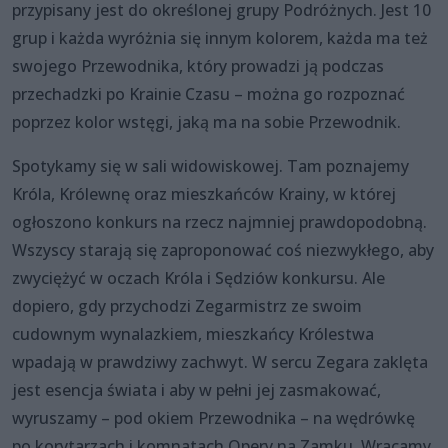
przypisany jest do określonej grupy Podróżnych. Jest 10
grup i każda wyróżnia się innym kolorem, każda ma też
swojego Przewodnika, który prowadzi ją podczas
przechadzki po Krainie Czasu – można go rozpoznać
poprzez kolor wstęgi, jaką ma na sobie Przewodnik.
Spotykamy się w sali widowiskowej. Tam poznajemy
Króla, Królewnę oraz mieszkańców Krainy, w której
ogłoszono konkurs na rzecz najmniej prawdopodobną.
Wszyscy starają się zaproponować coś niezwykłego, aby
zwyciężyć w oczach Króla i Sędziów konkursu. Ale
dopiero, gdy przychodzi Zegarmistrz ze swoim
cudownym wynalazkiem, mieszkańcy Królestwa
wpadają w prawdziwy zachwyt. W sercu Zegara zaklęta
jest esencja świata i aby w pełni jej zasmakować,
wyruszamy – pod okiem Przewodnika – na wędrówkę
po korytarzach i komnatach Opery na Zamku. Wracamy