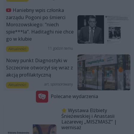
Haniebny wpis członka
zarządu Pogoni po śmierci
Morozowskiego: “niech
spie***la”. Haditaghi nie chce
go w klubie
11 godzin temu
Aktualności
Nowy punkt Diagnostyki w
Szczecinie otworzył się wraz z
akcją profilaktyczną
art. sponsorowany
Aktualności
Polecane wydarzenia
Wystawa Elżbiety
Śnieżewskiej i Anastasii
Lazarevej „MISZMASZ” |
wernisaż