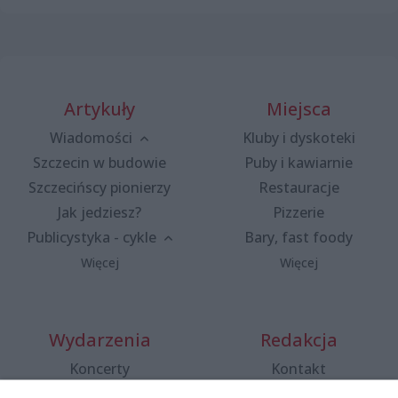
Artykuły
Miejsca
Wiadomości
Kluby i dyskoteki
Szczecin w budowie
Puby i kawiarnie
Szczecińscy pionierzy
Restauracje
Jak jedziesz?
Pizzerie
Publicystyka - cykle
Bary, fast foody
Więcej
Więcej
Wydarzenia
Redakcja
Koncerty
Kontakt
Warsztaty
Regulamin i polityka