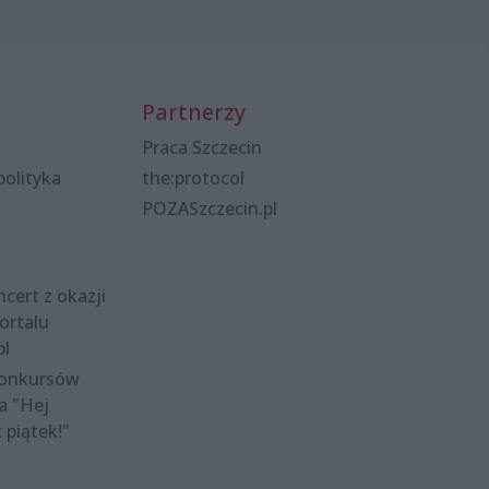
Partnerzy
Praca Szczecin
polityka
the:protocol
POZASzczecin.pl
cert z okazji
ortalu
pl
konkursów
a "Hej
t piątek!"