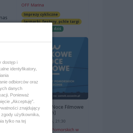
OFF Marina
Imprezy cykliczne
 nas
Jarmarki, festyny, pchle targi
ać
Darmowe
Już dziś
 w
 dostęp i
lne identyfikatory,
iania
anie odbiorców oraz
nych danych
kacji. Ponieważ
ięcie „Akceptuję”.
Zamkowe Noce Filmowe
ywatności znajdujący
zasu
2026 [program]
ą zgody użytkownika,
11 sierpnia 2026, 21:30
 tylko na tej
Zamek Książąt Pomorskich w