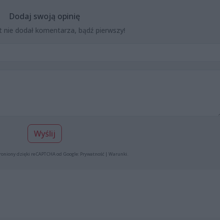
Dodaj swoją opinię
t nie dodał komentarza, bądź pierwszy!
Wyślij
roniony dzięki reCAPTCHA od Google:
Prywatność
|
Warunki
.