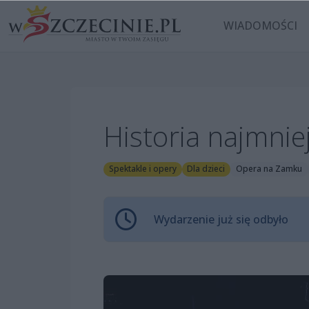
WIADOMOŚCI
Historia najmni
Spektakle i opery
Dla dzieci
Opera na Zamku
Wydarzenie już się odbyło