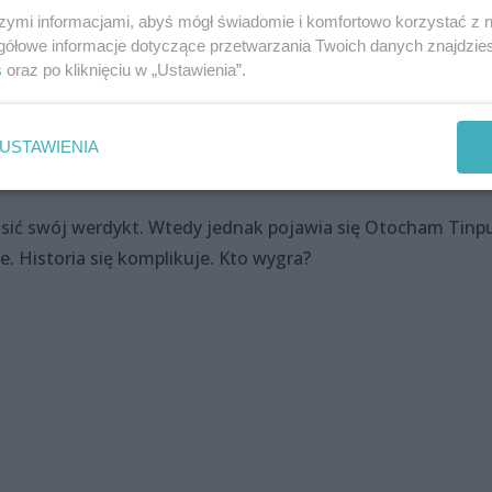
szymi informacjami, abyś mógł świadomie i komfortowo korzystać z
jmniej prawdopodobną. Wszyscy starają się zaproponować c
gółowe informacje dotyczące przetwarzania Twoich danych znajdzi
óla i Sędziów konkursu. Ale dopiero, gdy przychodzi
s
oraz po kliknięciu w „Ustawienia”.
azkiem, mieszkańcy Królestwa wpadają w prawdziwy zach
iata i aby w pełni jej zasmakować, wyruszamy – pod okiem
rzach i komnatach Opery na Zamku. Wracamy na salę
USTAWIENIA
gii wynalazku Zegarmistrza.
sić swój werdykt. Wtedy jednak pojawia się Otocham Tinp
e. Historia się komplikuje. Kto wygra?