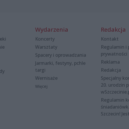
Wydarzenia
Redakcja
eki
Koncerty
Kontakt
nie
Warsztaty
Regulamin i 
prywatności
Spacery i oprowadzania
Reklama
Jarmarki, festyny, pchle
targi
Redakcja
ody
Wernisaże
Specjalny kon
20. urodzin p
Więcej
wSzczecinie.
Regulamin 
śniadaniówk
Szczecin! Jes