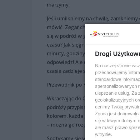
marzymy.
Jeśli umilkniemy na chwilę, zamkniemy
mówić. Zegar chce nam coś przekazać.
się w podróż w głąb czasu? Jaką tajem
czasu? Jak sięgnąć po te naprawdę ważn
minuty, godziny, mówcie, radźcie, prowa
Drogi Użytkow
odpowiedz! Ale odpowiedzi każdy musi
Na naszej stronie ws
czasie zadzieje się w Operze na Zamku
przechowujemy informa
standardowe informac
Przewodnik po Historii najmniej praw
spersonalizowanych re
ulepszanie usług. Za
Wkraczając do Opery rozpoczynamy pod
geolokalizacyjnych or
podróży przypisany jest do określonej 
cenimy Twoją prywatno
Zgoda jest dobrowoln
kolorem, każda ma też swojego Przewod
się w lewym dolnym r
– można go rozpoznać poprzez kolor ws
ale masz prawo sprzec
witrynie.
Spotykamy się w sali widowiskowej. T