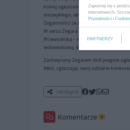
Zapoznaj się z poniż
której ogłoszono konkurs na rzecz na
internetowych. Szcze
niezwykłego, aby zwyciężyć w oczach Kr
Prywatności
i
Cookie
Zegarmistrz ze swoim cudownym wynal
W sercu Zegara zaklęta jest esencja św
Przewodnika – na wędrówkę po koryta
PARTNERZY
widowiskową, doświadczając pełni i ma
Zachwycony Zegarem Król pragnie ogło
Młot, zgłaszając swój udział w konkursi
Udostępnij
Komentarze
0