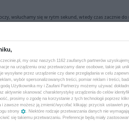
 oczy, wsłuchamy się w rytm sekund, wtedy czas zacznie do
 Zaprasza nas na wyprawę! Czy mamy ochotę (i odwagę!) ud
nicę skrywa? Co jest smakiem, zapachem, widokiem, esencją
e rzeczy podczas naszej podróży w czasie? Dalej, sekundy,
dźcie! Tak wiele pytań się pojawia w głowie. Czasie,
niku,
 znaleźć sam. Tik-tak, bim-bam. Nieprawdopodobna podróż
zczecinie.pl, my oraz naszych 1162 zaufanych partnerów uzyskujemy
. To zupełnie nieprawdopodobne, a jednak!
cje na urządzeniu oraz przetwarzamy dane osobowe, takie jak unika
je wysyłane przez urządzenie czy dane przeglądania w celu zapewn
dopodobnej
klam, wybór spersonalizowanych treści, pomiar reklam i treści, bad
 zgodą Użytkownika my i Zaufani Partnerzy możemy używać dokład
róż w krainę magicznego Zegara. Każdy z uczestników
az aktywnie skanować charakterystykę urządzenia do celów identyfi
grupy Podróżnych. Jest 10 grup i każda wyróżnia się innym
ść, prosimy o zgodę na korzystanie z tych technologii poprzez klikn
a i zawsze możesz ją zmienić/wycofać klikając przycisk ustawień pr
nika, który prowadzi ją podczas przechadzki po Krainie C
ogu strony
. Niektóre rodzaje przetwarzania danych nie wymagaj
tęgi, jaką ma na sobie Przewodnik.
iwić się takiemu przetwarzaniu. Preferencje będą miały zastosowania
am poznajemy Króla, Królewnę oraz mieszkańców Krainy, w