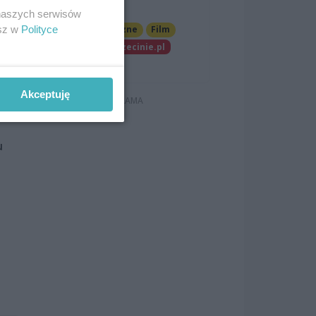
Szczecinie
 naszych serwisów
oś
esz w
Polityce
Imprezy cykliczne
Film
Patronat wSzczecinie.pl
wyt.
Darmowe
Akceptuję
u