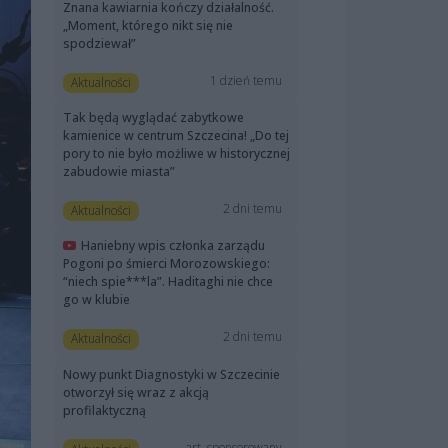
Znana kawiarnia kończy działalność.
„Moment, którego nikt się nie
spodziewał”
1 dzień temu
Aktualności
Tak będą wyglądać zabytkowe
kamienice w centrum Szczecina! „Do tej
pory to nie było możliwe w historycznej
zabudowie miasta”
2 dni temu
Aktualności
Haniebny wpis członka zarządu
Pogoni po śmierci Morozowskiego:
“niech spie***la”. Haditaghi nie chce
go w klubie
2 dni temu
Aktualności
Nowy punkt Diagnostyki w Szczecinie
otworzył się wraz z akcją
profilaktyczną
art. sponsorowany