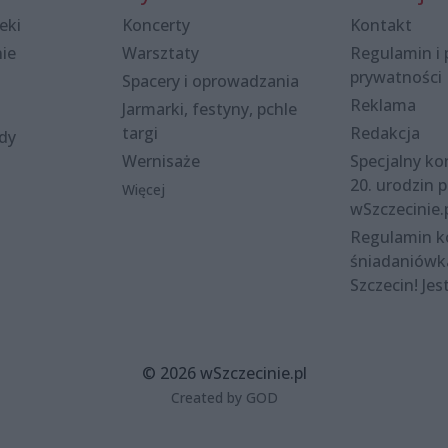
eki
Koncerty
Kontakt
nie
Warsztaty
Regulamin i 
prywatności
Spacery i oprowadzania
Reklama
Jarmarki, festyny, pchle
targi
Redakcja
ody
Wernisaże
Specjalny kon
20. urodzin p
Więcej
wSzczecinie.
Regulamin 
śniadaniówk
Szczecin! Jes
© 2026 wSzczecinie.pl
Created by GOD