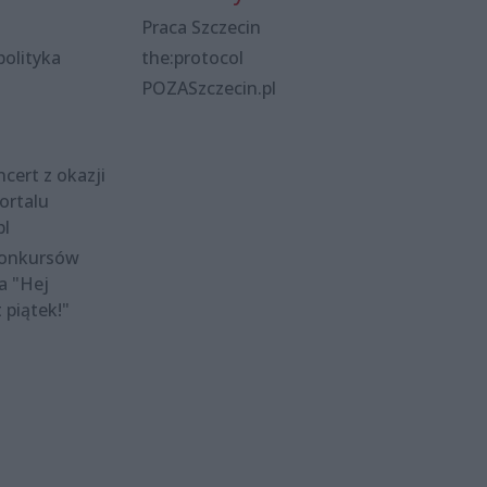
Praca Szczecin
polityka
the:protocol
POZASzczecin.pl
cert z okazji
ortalu
pl
konkursów
a "Hej
t piątek!"