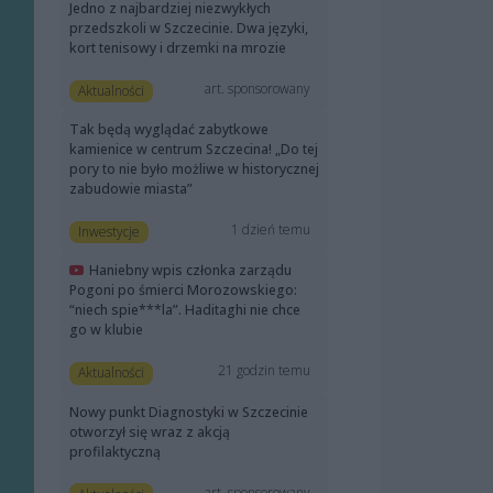
Jedno z najbardziej niezwykłych
przedszkoli w Szczecinie. Dwa języki,
kort tenisowy i drzemki na mrozie
art. sponsorowany
Aktualności
Tak będą wyglądać zabytkowe
kamienice w centrum Szczecina! „Do tej
pory to nie było możliwe w historycznej
zabudowie miasta”
1 dzień temu
Inwestycje
Haniebny wpis członka zarządu
Pogoni po śmierci Morozowskiego:
“niech spie***la”. Haditaghi nie chce
go w klubie
21 godzin temu
Aktualności
Nowy punkt Diagnostyki w Szczecinie
otworzył się wraz z akcją
profilaktyczną
art. sponsorowany