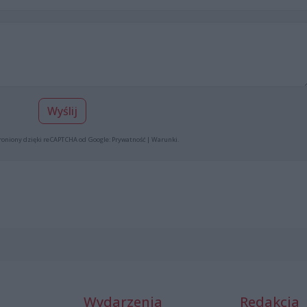
Wyślij
roniony dzięki reCAPTCHA od Google:
Prywatność
|
Warunki
.
Wydarzenia
Redakcja