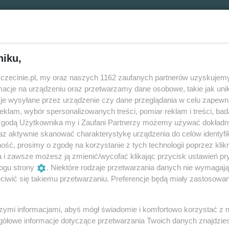
niku,
zczecinie.pl, my oraz naszych 1162 zaufanych partnerów uzyskujemy
Za ile?
cje na urządzeniu oraz przetwarzamy dane osobowe, takie jak unika
je wysyłane przez urządzenie czy dane przeglądania w celu zapewn
62,40 zł
klam, wybór spersonalizowanych treści, pomiar reklam i treści, bad
 zgodą Użytkownika my i Zaufani Partnerzy możemy używać dokład
az aktywnie skanować charakterystykę urządzenia do celów identyfi
ść, prosimy o zgodę na korzystanie z tych technologii poprzez klikn
a i zawsze możesz ją zmienić/wycofać klikając przycisk ustawień pr
ogu strony
. Niektóre rodzaje przetwarzania danych nie wymagaj
-tych historia w gabinecie psychologa –
iwić się takiemu przetwarzaniu. Preferencje będą miały zastosowania
szymi informacjami, abyś mógł świadomie i komfortowo korzystać z
gółowe informacje dotyczące przetwarzania Twoich danych znajdzi