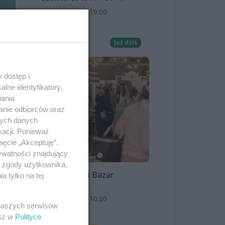
8 sierpnia 2026, 19:00
Kino Pionier
Film
Już dziś
 dostęp i
lne identyfikatory,
iania
anie odbiorców oraz
nych danych
kacji. Ponieważ
ięcie „Akceptuję”.
ywatności znajdujący
ą zgody użytkownika,
Szczeciński Bazar
 tylko na tej
Smakoszy
9 sierpnia 2026, 10:00
 naszych serwisów
OFF Marina
esz w
Polityce