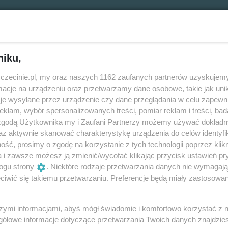
niku,
zczecinie.pl, my oraz naszych 1162 zaufanych partnerów uzyskujemy
Za ile?
cje na urządzeniu oraz przetwarzamy dane osobowe, takie jak unika
je wysyłane przez urządzenie czy dane przeglądania w celu zapewn
62,40 zł
klam, wybór spersonalizowanych treści, pomiar reklam i treści, bad
 zgodą Użytkownika my i Zaufani Partnerzy możemy używać dokład
az aktywnie skanować charakterystykę urządzenia do celów identyfi
ść, prosimy o zgodę na korzystanie z tych technologii poprzez klikn
a i zawsze możesz ją zmienić/wycofać klikając przycisk ustawień pr
ogu strony
. Niektóre rodzaje przetwarzania danych nie wymagaj
-tych historia w gabinecie psychologa –
iwić się takiemu przetwarzaniu. Preferencje będą miały zastosowania
szymi informacjami, abyś mógł świadomie i komfortowo korzystać z
gółowe informacje dotyczące przetwarzania Twoich danych znajdzi