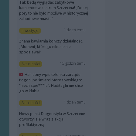
Tak będą wyglądać zabytkowe
kamienice w centrum Szczecina! „Do tej
pory to nie było możliwe w historycznej
zabudowie miasta”
1 dzień temu
Inwestycje
Znana kawiarnia kończy działalność.
„Moment, którego nikt się nie
spodziewał”
15 godzin temu
Aktualności
Haniebny wpis członka zarządu
Pogoni po śmierci Morozowskiego:
“niech spie***la”. Haditaghi nie chce
go w klubie
1 dzień temu
Aktualności
Nowy punkt Diagnostyki w Szczecinie
otworzył się wraz z akcją
profilaktyczną
art. sponsorowany