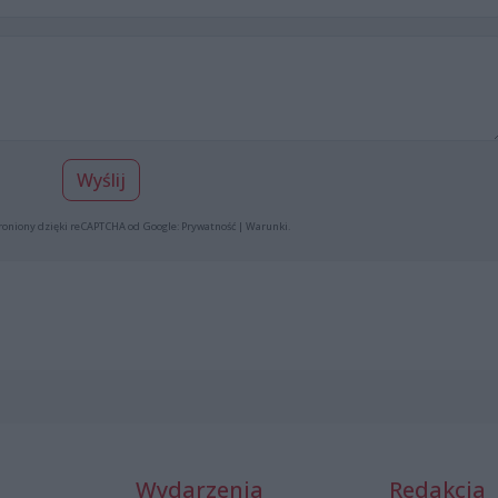
Wyślij
roniony dzięki reCAPTCHA od Google:
Prywatność
|
Warunki
.
Wydarzenia
Redakcja