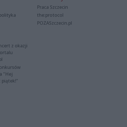
Praca Szczecin
polityka
the:protocol
POZASzczecin.pl
cert z okazji
ortalu
pl
konkursów
a "Hej
t piątek!"