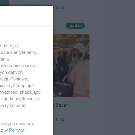
8 sierpnia 2026, 19:00
Kino Pionier
Film
Już dziś
 dostęp i
lne identyfikatory,
iania
anie odbiorców oraz
nych danych
kacji. Ponieważ
ięcie „Akceptuję”.
ywatności znajdujący
ą zgody użytkownika,
Szczeciński Bazar
 tylko na tej
Smakoszy
9 sierpnia 2026, 10:00
 naszych serwisów
OFF Marina
esz w
Polityce