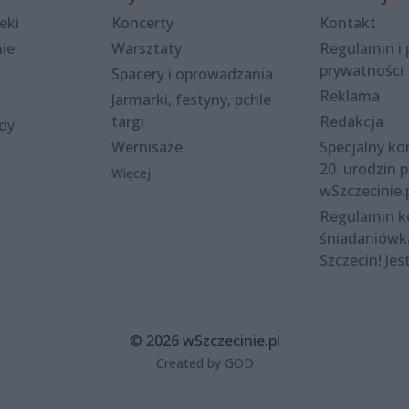
eki
Koncerty
Kontakt
nie
Warsztaty
Regulamin i 
prywatności
Spacery i oprowadzania
Reklama
Jarmarki, festyny, pchle
targi
Redakcja
ody
Wernisaże
Specjalny kon
20. urodzin p
Więcej
wSzczecinie.
Regulamin 
śniadaniówk
Szczecin! Jes
© 2026 wSzczecinie.pl
Created by GOD