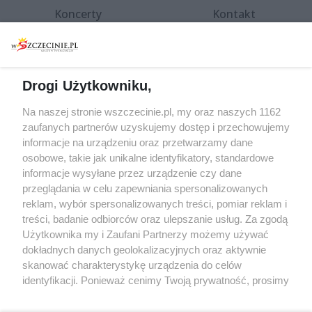
Koncerty
Kontakt
Warsztaty
Regulamin i polityka
prywatności
Spacery i oprowadzania
Reklama
Jarmarki, festyny, pchle
Drogi Użytkowniku,
targi
Redakcja
Wernisaże
Specjalny koncert z okazji
Na naszej stronie wszczecinie.pl, my oraz naszych 1162
20. urodzin portalu
zaufanych partnerów uzyskujemy dostęp i przechowujemy
Więcej
wSzczecinie.pl
informacje na urządzeniu oraz przetwarzamy dane
osobowe, takie jak unikalne identyfikatory, standardowe
Regulamin konkursów
informacje wysyłane przez urządzenie czy dane
śniadaniówka "Hej
przeglądania w celu zapewniania spersonalizowanych
Szczecin! Jest piątek!"
reklam, wybór spersonalizowanych treści, pomiar reklam i
treści, badanie odbiorców oraz ulepszanie usług. Za zgodą
Użytkownika my i Zaufani Partnerzy możemy używać
dokładnych danych geolokalizacyjnych oraz aktywnie
Partnerzy
skanować charakterystykę urządzenia do celów
Praca Szczecin
identyfikacji. Ponieważ cenimy Twoją prywatność, prosimy
o zgodę na korzystanie z tych technologii poprzez
the:protocol
kliknięcie „Akceptuję”. Zgoda jest dobrowolna i zawsze