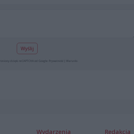
Wyślij
roniony dzięki reCAPTCHA od Google:
Prywatność
|
Warunki
.
Wydarzenia
Redakcja