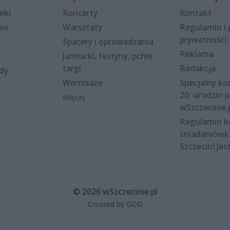
eki
Koncerty
Kontakt
nie
Warsztaty
Regulamin i 
prywatności
Spacery i oprowadzania
Reklama
Jarmarki, festyny, pchle
targi
Redakcja
ody
Wernisaże
Specjalny kon
20. urodzin p
Więcej
wSzczecinie.
Regulamin 
śniadaniówk
Szczecin! Jes
© 2026 wSzczecinie.pl
Created by GOD