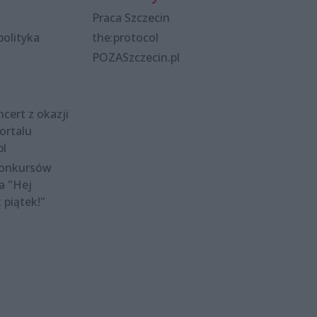
Praca Szczecin
polityka
the:protocol
POZASzczecin.pl
cert z okazji
ortalu
pl
konkursów
a "Hej
t piątek!"