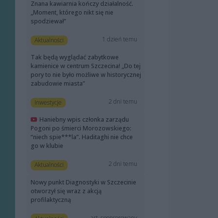
Znana kawiarnia kończy działalność.
„Moment, którego nikt się nie
spodziewał”
1 dzień temu
Aktualności
Tak będą wyglądać zabytkowe
kamienice w centrum Szczecina! „Do tej
pory to nie było możliwe w historycznej
zabudowie miasta”
2 dni temu
Inwestycje
Haniebny wpis członka zarządu
Pogoni po śmierci Morozowskiego:
“niech spie***la”. Haditaghi nie chce
go w klubie
2 dni temu
Aktualności
Nowy punkt Diagnostyki w Szczecinie
otworzył się wraz z akcją
profilaktyczną
art. sponsorowany