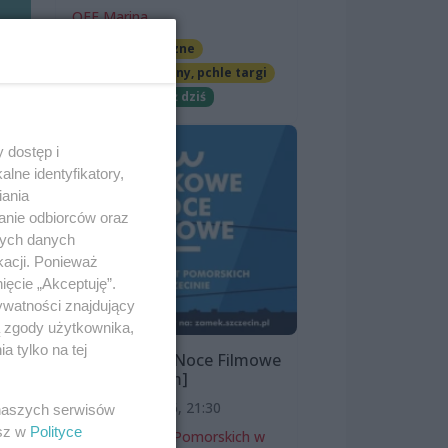
OFF Marina
Imprezy cykliczne
Jarmarki, festyny, pchle targi
Darmowe
Już dziś
 dostęp i
lne identyfikatory,
iania
anie odbiorców oraz
nych danych
kacji. Ponieważ
ięcie „Akceptuję”.
ywatności znajdujący
ą zgody użytkownika,
 tylko na tej
Zamkowe Noce Filmowe
2026 [program]
11 sierpnia 2026, 21:30
 naszych serwisów
esz w
Polityce
Zamek Książąt Pomorskich w