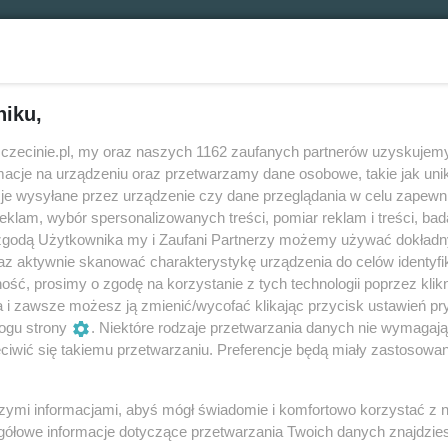
niku,
zczecinie.pl, my oraz naszych 1162 zaufanych partnerów uzyskujemy
Za ile?
cje na urządzeniu oraz przetwarzamy dane osobowe, takie jak unika
je wysyłane przez urządzenie czy dane przeglądania w celu zapewn
62,40 zł
klam, wybór spersonalizowanych treści, pomiar reklam i treści, bad
 zgodą Użytkownika my i Zaufani Partnerzy możemy używać dokład
az aktywnie skanować charakterystykę urządzenia do celów identyfi
ść, prosimy o zgodę na korzystanie z tych technologii poprzez klikn
a i zawsze możesz ją zmienić/wycofać klikając przycisk ustawień pr
ogu strony
. Niektóre rodzaje przetwarzania danych nie wymagaj
-tych historia w gabinecie psychologa –
iwić się takiemu przetwarzaniu. Preferencje będą miały zastosowania
szymi informacjami, abyś mógł świadomie i komfortowo korzystać z
gółowe informacje dotyczące przetwarzania Twoich danych znajdzi