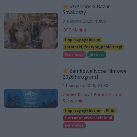
Szczeciński Bazar
Smakoszy
9 sierpnia 2026, 10:00
OFF Marina
Imprezy cykliczne
Jarmarki, festyny, pchle targi
Darmowe
Już dziś
Zamkowe Noce Filmowe
2026 [program]
11 sierpnia 2026, 21:30
Zamek Książąt Pomorskich w
Szczecinie
Imprezy cykliczne
Film
Patronat wSzczecinie.pl
Darmowe