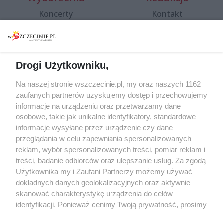
Koncerty
Kontakt
Warsztaty
Regulamin i polityka
prywatności
Spacery i oprowadzania
Reklama
Jarmarki, festyny, pchle
Drogi Użytkowniku,
targi
Redakcja
Wernisaże
Specjalny koncert z okazji
Na naszej stronie wszczecinie.pl, my oraz naszych 1162
20. urodzin portalu
zaufanych partnerów uzyskujemy dostęp i przechowujemy
Więcej
wSzczecinie.pl
informacje na urządzeniu oraz przetwarzamy dane
osobowe, takie jak unikalne identyfikatory, standardowe
Regulamin konkursów
informacje wysyłane przez urządzenie czy dane
śniadaniówka "Hej
przeglądania w celu zapewniania spersonalizowanych
Szczecin! Jest piątek!"
reklam, wybór spersonalizowanych treści, pomiar reklam i
treści, badanie odbiorców oraz ulepszanie usług. Za zgodą
Użytkownika my i Zaufani Partnerzy możemy używać
dokładnych danych geolokalizacyjnych oraz aktywnie
Partnerzy
skanować charakterystykę urządzenia do celów
Praca Szczecin
identyfikacji. Ponieważ cenimy Twoją prywatność, prosimy
o zgodę na korzystanie z tych technologii poprzez
the:protocol