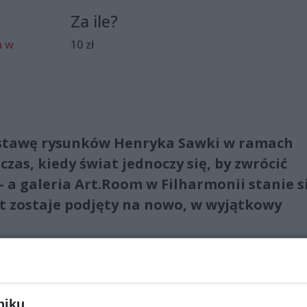
Za ile?
a w
10 zł
ystawę rysunków Henryka Sawki w ramach
zas, kiedy świat jednoczy się, by zwrócić
 a galeria Art.Room w Filharmonii stanie s
at zostaje podjęty na nowo, w wyjątkowy
 satyryk, znany z przenikliwego humoru i refleksji nad pols
niku,