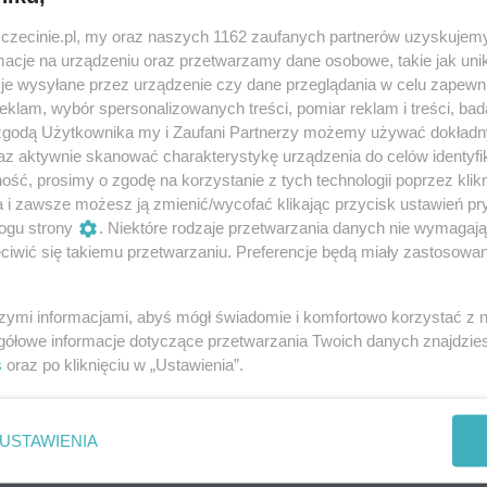
ce, w których nie brakuje zarówno trafnych komentarzy do
ej gry słów. Artysta, który od lat obserwuje i komentuje
zczecinie.pl, my oraz naszych 1162 zaufanych partnerów uzyskujemy
cje na urządzeniu oraz przetwarzamy dane osobowe, takie jak unika
stuje tradycyjne techniki rysunku, wzbogacając je czasem o
je wysyłane przez urządzenie czy dane przeglądania w celu zapewn
Jego twórczość, wielokrotnie nagradzana, jest wyjątkowym
klam, wybór spersonalizowanych treści, pomiar reklam i treści, bad
 zgodą Użytkownika my i Zaufani Partnerzy możemy używać dokład
az aktywnie skanować charakterystykę urządzenia do celów identyfi
 okazji Movember, to nie tylko zbiór prac, ale również
ść, prosimy o zgodę na korzystanie z tych technologii poprzez klikn
czyzn. Movember przypomina o konieczności dbania o siebi
a i zawsze możesz ją zmienić/wycofać klikając przycisk ustawień pr
ogu strony
. Niektóre rodzaje przetwarzania danych nie wymagaj
go i psychicznego, wspierając profilaktykę mężczyzn. Każd
iwić się takiemu przetwarzaniu. Preferencje będą miały zastosowania
ko mężczyźni – bo troska o zdrowie dotyczy nas wszystkich.
 roku włączył się w tę akcję mówi: „Bo należy dbać o zdro
szymi informacjami, abyś mógł świadomie i komfortowo korzystać z
gółowe informacje dotyczące przetwarzania Twoich danych znajdzi
 udział w kampanii – nie tylko mężczyźni – bo troska o zdr
s
oraz po kliknięciu w „Ustawienia”.
USTAWIENIA