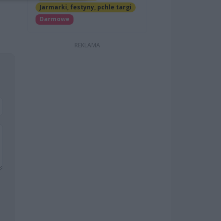
Jarmarki, festyny, pchle targi
Darmowe