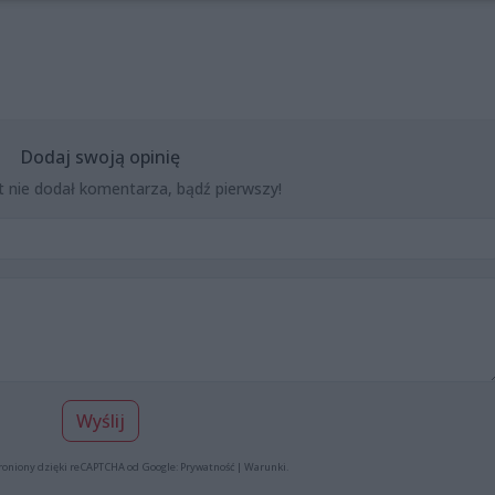
Dodaj swoją opinię
t nie dodał komentarza, bądź pierwszy!
Wyślij
roniony dzięki reCAPTCHA od Google:
Prywatność
|
Warunki
.