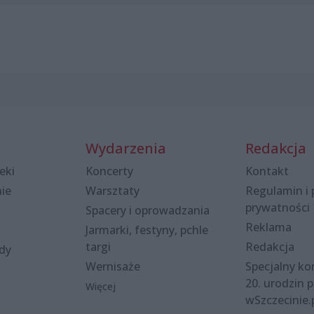
Wydarzenia
Redakcja
eki
Koncerty
Kontakt
nie
Warsztaty
Regulamin i 
prywatności
Spacery i oprowadzania
Reklama
Jarmarki, festyny, pchle
targi
Redakcja
ody
Wernisaże
Specjalny kon
20. urodzin p
Więcej
wSzczecinie.