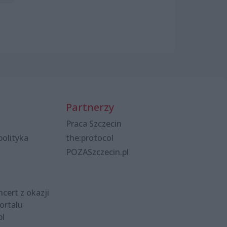
Partnerzy
Praca Szczecin
polityka
the:protocol
POZASzczecin.pl
cert z okazji
ortalu
pl