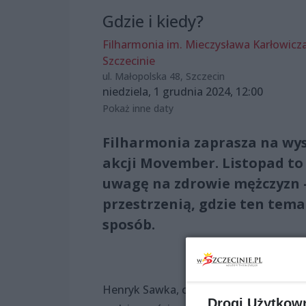
Gdzie i kiedy?
Filharmonia im. Mieczysława Karłowicz
Szczecinie
ul. Małopolska 48, Szczecin
niedziela, 1 grudnia 2024, 12:00
Pokaż inne daty
Filharmonia zaprasza na w
akcji Movember. Listopad to c
uwagę na zdrowie mężczyzn –
przestrzenią, gdzie ten tem
sposób.
Henryk Sawka, ceniony polski rysownik i
Drogi Użytkow