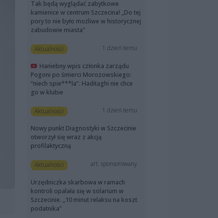
Tak będą wyglądać zabytkowe
kamienice w centrum Szczecina! „Do tej
pory to nie było możliwe w historycznej
zabudowie miasta”
1 dzień temu
Aktualności
Haniebny wpis członka zarządu
Pogoni po śmierci Morozowskiego:
“niech spie***la”. Haditaghi nie chce
go w klubie
1 dzień temu
Aktualności
Nowy punkt Diagnostyki w Szczecinie
otworzył się wraz z akcją
profilaktyczną
art. sponsorowany
Aktualności
Urzędniczka skarbowa w ramach
kontroli opalała się w solarium w
Szczecinie. „10 minut relaksu na koszt
podatnika”