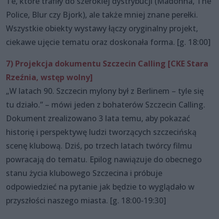
Te, które trafiły do szerokiej dystrybucji (Madonna, The
Police, Blur czy Bjork), ale także mniej znane perełki.
Wszystkie obiekty wystawy łączy oryginalny projekt,
ciekawe ujęcie tematu oraz doskonała forma. [g. 18:00]
7) Projekcja dokumentu Szczecin Calling [CKE Stara
Rzeźnia, wstęp wolny]
„W latach 90. Szczecin mylony był z Berlinem – tyle się
tu działo.” – mówi jeden z bohaterów Szczecin Calling.
Dokument zrealizowano 3 lata temu, aby pokazać
historię i perspektywę ludzi tworzących szczecińską
scenę klubową. Dziś, po trzech latach twórcy filmu
powracają do tematu. Epilog nawiązuje do obecnego
stanu życia klubowego Szczecina i próbuje
odpowiedzieć na pytanie jak będzie to wyglądało w
przyszłości naszego miasta. [g. 18:00-19:30]