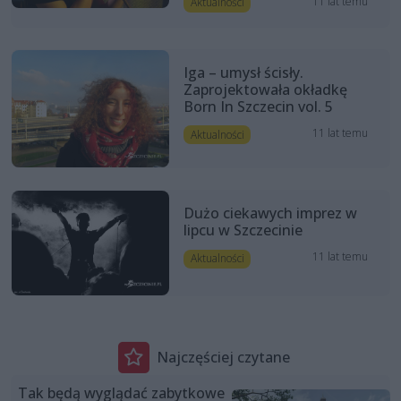
11 lat temu
Aktualności
Iga – umysł ścisły.
Zaprojektowała okładkę
Born In Szczecin vol. 5
11 lat temu
Aktualności
Dużo ciekawych imprez w
lipcu w Szczecinie
11 lat temu
Aktualności
Najczęściej czytane
Tak będą wyglądać zabytkowe