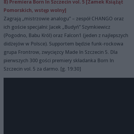
8) Premiera Born In Szczecin vol. 5 [Zamek Książąt
Pomorskich, wstęp wolny]
Zagrają „mistrzowie analogu” – zespół CHANGO oraz
ich goście specjalni: Jacek „Budyń” Szymkiewicz
(Pogodno, Babu Król) oraz Falcon1 (jeden z najlepszych
didżejów w Polsce). Supportem będzie funk-rockowa
grupa Frontrow, zwycięzcy Made In Szczecin 5. Dla
pierwszych 300 gości premiery składanka Born In
Szczecin vol. 5 za darmo. [g. 19:30]