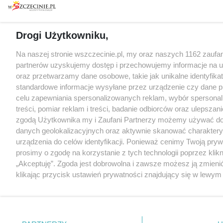
Drogi Użytkowniku,
Na naszej stronie wszczecinie.pl, my oraz naszych 1162 zaufa
partnerów uzyskujemy dostęp i przechowujemy informacje na 
oraz przetwarzamy dane osobowe, takie jak unikalne identyfikat
standardowe informacje wysyłane przez urządzenie czy dane p
celu zapewniania spersonalizowanych reklam, wybór spersona
treści, pomiar reklam i treści, badanie odbiorców oraz ulepszani
zgodą Użytkownika my i Zaufani Partnerzy możemy używać d
danych geolokalizacyjnych oraz aktywnie skanować charakter
urządzenia do celów identyfikacji. Ponieważ cenimy Twoją pry
prosimy o zgodę na korzystanie z tych technologii poprzez klikn
„Akceptuję”. Zgoda jest dobrowolna i zawsze możesz ją zmieni
klikając przycisk ustawień prywatności znajdujący się w lewy
strony
. Niektóre rodzaje przetwarzania danych nie wymaga
użytkownika, ale masz prawo sprzeciwić się takiemu przetwarz
Preferencje będą miały zastosowania tylko na tej witrynie.