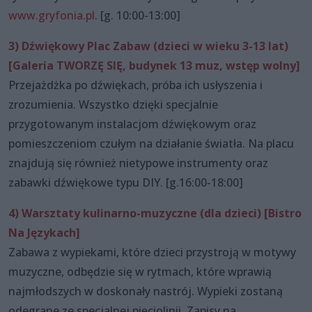
www.gryfonia.pl
. [g. 10:00-13:00]
3) Dźwiękowy Plac Zabaw (dzieci w wieku 3-13 lat)
[Galeria TWORZĘ SIĘ, budynek 13 muz, wstęp wolny]
Przejażdżka po dźwiękach, próba ich usłyszenia i
zrozumienia. Wszystko dzięki specjalnie
przygotowanym instalacjom dźwiękowym oraz
pomieszczeniom czułym na działanie światła. Na placu
znajdują się również nietypowe instrumenty oraz
zabawki dźwiękowe typu DIY. [g.16:00-18:00]
4) Warsztaty kulinarno-muzyczne (dla dzieci) [Bistro
Na Językach]
Zabawa z wypiekami, które dzieci przystroją w motywy
muzyczne, odbędzie się w rytmach, które wprawią
najmłodszych w doskonały nastrój. Wypieki zostaną
odegrane ze specjalnej pięciolinii. Zapisy na