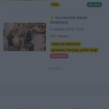
Film
Już dziś
Szczeciński Bazar
Smakoszy
9 sierpnia 2026, 10:00
OFF Marina
Imprezy cykliczne
Jarmarki, festyny, pchle targi
Darmowe