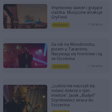
Imprezowy spacer i grające
ciastka. Muzyczne atrakcje
GryFonii
11 lat temu
Aktualności
Za rok na Woodstocku,
potem u Tarantino.
Nazywają się Frontrow i są
ze Szczecina
11 lat temu
Aktualności
„Ludzie nie nauczyli się
mówić dobrze o tym
mieście”. Jacek „Budyń”
Szymkiewicz wraca do
Szczecina