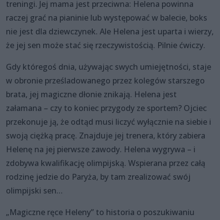
treningi. Jej mama jest przeciwna: Helena powinna
raczej grać na pianinie lub występować w balecie, boks
nie jest dla dziewczynek. Ale Helena jest uparta i wierzy,
że jej sen może stać się rzeczywistością. Pilnie ćwiczy.
Gdy któregoś dnia, używając swych umiejętności, staje
w obronie prześladowanego przez kolegów starszego
brata, jej magiczne dłonie znikają. Helena jest
załamana – czy to koniec przygody ze sportem? Ojciec
przekonuje ją, że odtąd musi liczyć wyłącznie na siebie i
swoją ciężką pracę. Znajduje jej trenera, który zabiera
Helenę na jej pierwsze zawody. Helena wygrywa – i
zdobywa kwalifikację olimpijską. Wspierana przez całą
rodzinę jedzie do Paryża, by tam zrealizować swój
olimpijski sen…
„Magiczne ręce Heleny” to historia o poszukiwaniu