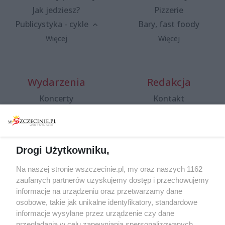
Jak jedziesz?
Pizzerie
Publicystyka - cykle
Bary, fast foody
Więcej
Więcej
Wydarzenia
Redakcja
Koncerty
Kontakt
Warsztaty
Regulamin i polityka
prywatności
Spacery i oprowadzania
Reklama
Jarmarki, festyny, pchle
Drogi Użytkowniku,
targi
Redakcja
Wernisaże
Specjalny koncert z okazji
Na naszej stronie wszczecinie.pl, my oraz naszych 1162
20. urodzin portalu
zaufanych partnerów uzyskujemy dostęp i przechowujemy
Więcej
wSzczecinie.pl
informacje na urządzeniu oraz przetwarzamy dane
osobowe, takie jak unikalne identyfikatory, standardowe
Regulamin konkursów
informacje wysyłane przez urządzenie czy dane
śniadaniówka "Hej
przeglądania w celu zapewniania spersonalizowanych