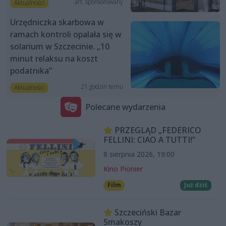
art. sponsorowany
Aktualności
Urzędniczka skarbowa w
ramach kontroli opalała się w
solarium w Szczecinie. „10
minut relaksu na koszt
podatnika”
21 godzin temu
Aktualności
Polecane wydarzenia
PRZEGLĄD „FEDERICO
FELLINI: CIAO A TUTTI!”
8 sierpnia 2026, 19:00
Kino Pionier
Film
Już dziś
Szczeciński Bazar
Smakoszy