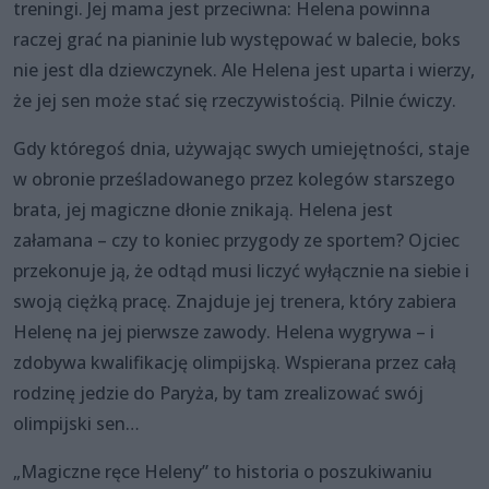
treningi. Jej mama jest przeciwna: Helena powinna
raczej grać na pianinie lub występować w balecie, boks
nie jest dla dziewczynek. Ale Helena jest uparta i wierzy,
że jej sen może stać się rzeczywistością. Pilnie ćwiczy.
Gdy któregoś dnia, używając swych umiejętności, staje
w obronie prześladowanego przez kolegów starszego
brata, jej magiczne dłonie znikają. Helena jest
załamana – czy to koniec przygody ze sportem? Ojciec
przekonuje ją, że odtąd musi liczyć wyłącznie na siebie i
swoją ciężką pracę. Znajduje jej trenera, który zabiera
Helenę na jej pierwsze zawody. Helena wygrywa – i
zdobywa kwalifikację olimpijską. Wspierana przez całą
rodzinę jedzie do Paryża, by tam zrealizować swój
olimpijski sen…
„Magiczne ręce Heleny” to historia o poszukiwaniu