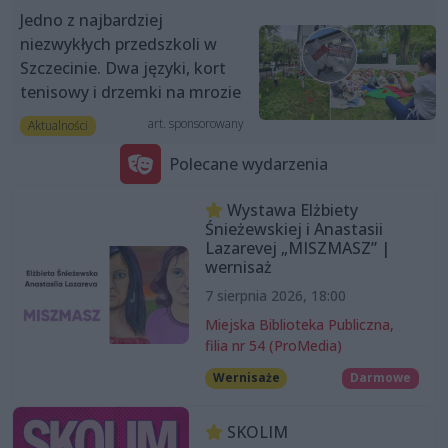
Jedno z najbardziej
niezwykłych przedszkoli w
Szczecinie. Dwa języki, kort
tenisowy i drzemki na mrozie
art. sponsorowany
Aktualności
Polecane wydarzenia
Wystawa Elżbiety
Śnieżewskiej i Anastasii
Lazarevej „MISZMASZ” |
wernisaż
7 sierpnia 2026, 18:00
Miejska Biblioteka Publiczna,
filia nr 54 (ProMedia)
Wernisaże
Darmowe
SKOLIM