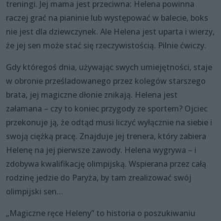
treningi. Jej mama jest przeciwna: Helena powinna
raczej grać na pianinie lub występować w balecie, boks
nie jest dla dziewczynek. Ale Helena jest uparta i wierzy,
że jej sen może stać się rzeczywistością. Pilnie ćwiczy.
Gdy któregoś dnia, używając swych umiejętności, staje
w obronie prześladowanego przez kolegów starszego
brata, jej magiczne dłonie znikają. Helena jest
załamana – czy to koniec przygody ze sportem? Ojciec
przekonuje ją, że odtąd musi liczyć wyłącznie na siebie i
swoją ciężką pracę. Znajduje jej trenera, który zabiera
Helenę na jej pierwsze zawody. Helena wygrywa – i
zdobywa kwalifikację olimpijską. Wspierana przez całą
rodzinę jedzie do Paryża, by tam zrealizować swój
olimpijski sen…
„Magiczne ręce Heleny” to historia o poszukiwaniu