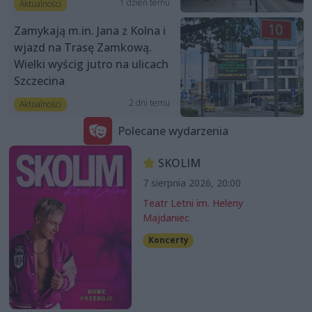
1 dzień temu
Aktualności
Zamykają m.in. Jana z Kolna i
wjazd na Trasę Zamkową.
Wielki wyścig jutro na ulicach
Szczecina
2 dni temu
Aktualności
Polecane wydarzenia
SKOLIM
7 sierpnia 2026, 20:00
Teatr Letni im. Heleny
Majdaniec
Koncerty