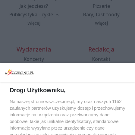
Jak jedziesz?
Pizzerie
Publicystyka - cykle
Bary, fast foody
Więcej
Więcej
Wydarzenia
Redakcja
Koncerty
Kontakt
Warsztaty
Regulamin i polityka
prywatności
Spacery i oprowadzania
Reklama
Jarmarki, festyny, pchle
Drogi Użytkowniku,
targi
Redakcja
Wernisaże
Specjalny koncert z okazji
Na naszej stronie wszczecinie.pl, my oraz naszych 1162
20. urodzin portalu
zaufanych partnerów uzyskujemy dostęp i przechowujemy
Więcej
wSzczecinie.pl
informacje na urządzeniu oraz przetwarzamy dane
osobowe, takie jak unikalne identyfikatory, standardowe
Regulamin konkursów
informacje wysyłane przez urządzenie czy dane
śniadaniówka "Hej
przeglądania w celu zapewniania spersonalizowanych