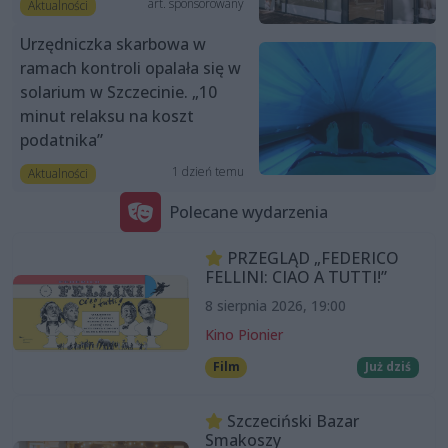
art. sponsorowany
Aktualności
Urzędniczka skarbowa w
ramach kontroli opalała się w
solarium w Szczecinie. „10
minut relaksu na koszt
podatnika”
1 dzień temu
Aktualności
Polecane wydarzenia
PRZEGLĄD „FEDERICO
FELLINI: CIAO A TUTTI!”
8 sierpnia 2026, 19:00
Kino Pionier
Film
Już dziś
Szczeciński Bazar
Smakoszy