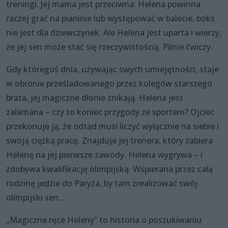
treningi. Jej mama jest przeciwna: Helena powinna
raczej grać na pianinie lub występować w balecie, boks
nie jest dla dziewczynek. Ale Helena jest uparta i wierzy,
że jej sen może stać się rzeczywistością. Pilnie ćwiczy.
Gdy któregoś dnia, używając swych umiejętności, staje
w obronie prześladowanego przez kolegów starszego
brata, jej magiczne dłonie znikają. Helena jest
załamana – czy to koniec przygody ze sportem? Ojciec
przekonuje ją, że odtąd musi liczyć wyłącznie na siebie i
swoją ciężką pracę. Znajduje jej trenera, który zabiera
Helenę na jej pierwsze zawody. Helena wygrywa – i
zdobywa kwalifikację olimpijską. Wspierana przez całą
rodzinę jedzie do Paryża, by tam zrealizować swój
olimpijski sen…
„Magiczne ręce Heleny” to historia o poszukiwaniu