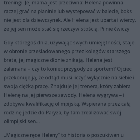
treningi. Jej mama jest przeciwna: Helena powinna
raczej grać na pianinie lub występować w balecie, boks
nie jest dla dziewczynek. Ale Helena jest uparta i wierzy,
że jej sen może stać się rzeczywistością. Pilnie ćwiczy.
Gdy któregoś dnia, używając swych umiejętności, staje
w obronie prześladowanego przez kolegów starszego
brata, jej magiczne dłonie znikają. Helena jest
załamana – czy to koniec przygody ze sportem? Ojciec
przekonuje ją, że odtąd musi liczyć wyłącznie na siebie i
swoją ciężką pracę. Znajduje jej trenera, który zabiera
Helenę na jej pierwsze zawody. Helena wygrywa – i
zdobywa kwalifikację olimpijską. Wspierana przez całą
rodzinę jedzie do Paryża, by tam zrealizować swój
olimpijski sen…
„Magiczne ręce Heleny” to historia o poszukiwaniu