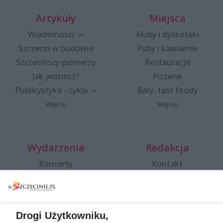
Artykuły
Miejsca
Wiadomości
Kluby i dyskoteki
Szczecin w budowie
Puby i kawiarnie
Szczecińscy pionierzy
Restauracje
Jak jedziesz?
Pizzerie
Publicystyka - cykle
Bary, fast foody
Więcej
Więcej
Wydarzenia
Redakcja
Koncerty
Kontakt
Warsztaty
Regulamin i polityka
prywatności
Spacery i oprowadzania
Reklama
Jarmarki, festyny, pchle
Drogi Użytkowniku,
targi
Redakcja