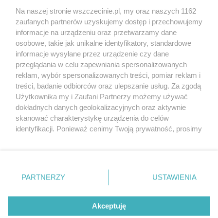
Wernisaże
Specjalny koncert z okazji
Na naszej stronie wszczecinie.pl, my oraz naszych 1162
20. urodzin portalu
zaufanych partnerów uzyskujemy dostęp i przechowujemy
Więcej
wSzczecinie.pl
informacje na urządzeniu oraz przetwarzamy dane
osobowe, takie jak unikalne identyfikatory, standardowe
Regulamin konkursów
informacje wysyłane przez urządzenie czy dane
śniadaniówka "Hej
przeglądania w celu zapewniania spersonalizowanych
Szczecin! Jest piątek!"
reklam, wybór spersonalizowanych treści, pomiar reklam i
treści, badanie odbiorców oraz ulepszanie usług. Za zgodą
Użytkownika my i Zaufani Partnerzy możemy używać
dokładnych danych geolokalizacyjnych oraz aktywnie
Partnerzy
skanować charakterystykę urządzenia do celów
Praca Szczecin
identyfikacji. Ponieważ cenimy Twoją prywatność, prosimy
o zgodę na korzystanie z tych technologii poprzez
the:protocol
kliknięcie „Akceptuję”. Zgoda jest dobrowolna i zawsze
POZASzczecin.pl
możesz ją zmienić/wycofać klikając przycisk ustawień
prywatności znajdujący się w lewym dolnym rogu strony
PARTNERZY
USTAWIENIA
. Niektóre rodzaje przetwarzania danych nie wymagają
zgody użytkownika, ale masz prawo sprzeciwić się
© 2026 wSzczecinie.pl
takiemu przetwarzaniu. Preferencje będą miały
Akceptuję
Created by GOD
zastosowania tylko na tej witrynie.