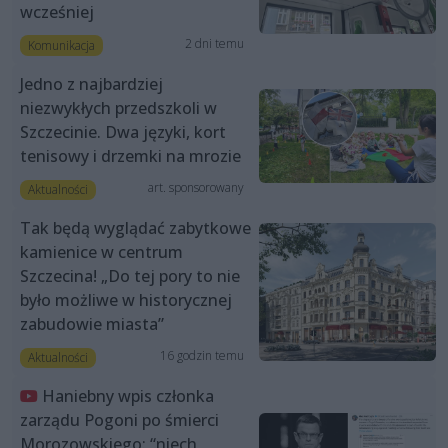
wcześniej
2 dni temu
Komunikacja
Jedno z najbardziej
niezwykłych przedszkoli w
Szczecinie. Dwa języki, kort
tenisowy i drzemki na mrozie
art. sponsorowany
Aktualności
Tak będą wyglądać zabytkowe
kamienice w centrum
Szczecina! „Do tej pory to nie
było możliwe w historycznej
zabudowie miasta”
16 godzin temu
Aktualności
Haniebny wpis członka
zarządu Pogoni po śmierci
Morozowskiego: “niech