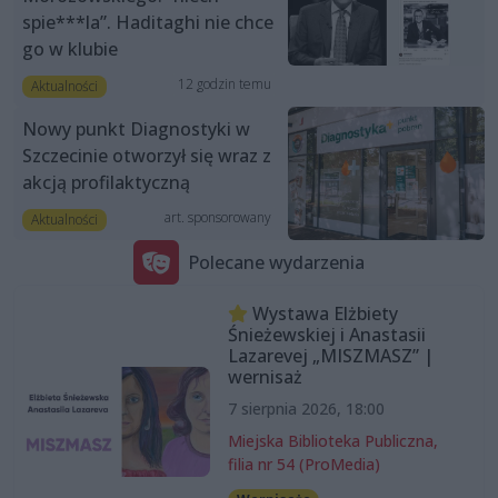
spie***la”. Haditaghi nie chce
go w klubie
12 godzin temu
Aktualności
Nowy punkt Diagnostyki w
Szczecinie otworzył się wraz z
akcją profilaktyczną
art. sponsorowany
Aktualności
Polecane wydarzenia
Wystawa Elżbiety
Śnieżewskiej i Anastasii
Lazarevej „MISZMASZ” |
wernisaż
7 sierpnia 2026, 18:00
Miejska Biblioteka Publiczna,
filia nr 54 (ProMedia)