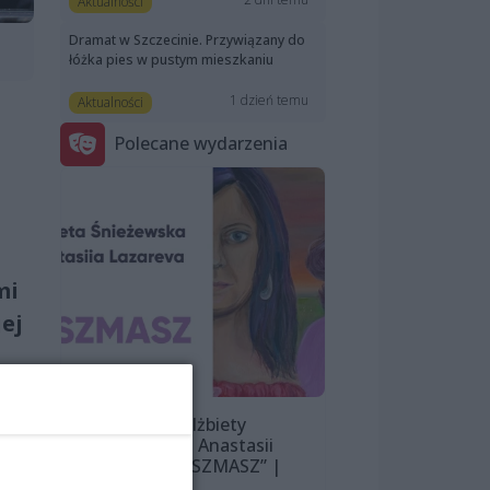
Aktualności
Dramat w Szczecinie. Przywiązany do
łóżka pies w pustym mieszkaniu
1 dzień temu
Aktualności
Polecane wydarzenia
mi
jej
dę.
Wystawa Elżbiety
Śnieżewskiej i Anastasii
Lazarevej „MISZMASZ” |
wernisaż