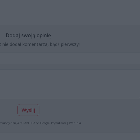
Dodaj swoją opinię
t nie dodał komentarza, bądź pierwszy!
Wyślij
roniony dzięki reCAPTCHA od Google:
Prywatność
|
Warunki
.