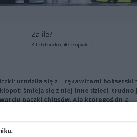
Za ile?
30 zł dziecko, 40 zł opiekun
iczki: urodziła się z… rękawicami bokserski
łopot: śmieją się z niej inne dzieci, trudno 
otwarciu paczki chipsów. Ale któregoś dnia
woim nietypowym rękom pojedzie na Olimpia
niku,