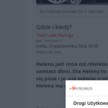
fot. materiały prasowe/ fot. P. Nykowski
Gdzie i kiedy?
Teatr Lalek Pleciuga
plac Teatralny 1
środa, 23 października 2024, 09:30
Pokaż inne daty
Helena jest inna niż rówieśn
zamiast dłoni. Dla Heleny to k
się pisze i je, nie mówiąc o 
Helena ma sen, że dzięki s
Drogi Użytkow