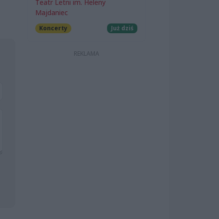
Teatr Letni im. Heleny
Majdaniec
Koncerty
Już dziś