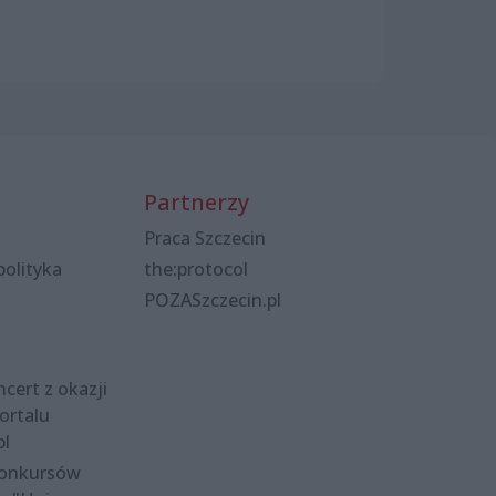
Partnerzy
Praca Szczecin
polityka
the:protocol
POZASzczecin.pl
cert z okazji
ortalu
pl
konkursów