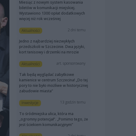
Miesiąc z nowym system kasowania
biletów w komunikacji miejskiej.
Wystawiono 1300 opłat dodatkowych
więcej niż rok wcześniej
2 dni temu
Aktualności
Jedno z najbardziej niezwykłych
przedszkoli w Szczecinie. Dwa języki,
kort tenisowy i drzemki na mrozie
art. sponsorowany
Aktualności
Tak będą wyglądać zabytkowe
kamienice w centrum Szczecina! „Do tej
pory to nie było możliwe w historycznej
zabudowie miasta”
13 godzin temu
Inwestycje
To śródmiejska ulica, która ma
„ogromny potencjał”. „Pomimo tego, że
jest ściekiem komunikacyjnym”
2 dni temu