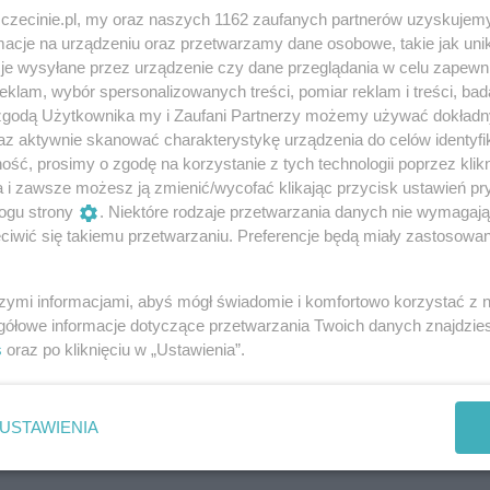
na rozpoczyna treningi. Jej mama jest przeciwna: Helena
zczecinie.pl, my oraz naszych 1162 zaufanych partnerów uzyskujemy
tępować w balecie, boks nie jest dla dziewczynek. Ale Hele
cje na urządzeniu oraz przetwarzamy dane osobowe, takie jak unika
ć się rzeczywistością. Pilnie ćwiczy.
je wysyłane przez urządzenie czy dane przeglądania w celu zapewn
klam, wybór spersonalizowanych treści, pomiar reklam i treści, bad
ejętności, staje w obronie prześladowanego przez kolegó
 zgodą Użytkownika my i Zaufani Partnerzy możemy używać dokład
az aktywnie skanować charakterystykę urządzenia do celów identyfi
ikają. Helena jest załamana – czy to koniec przygody ze
ść, prosimy o zgodę na korzystanie z tych technologii poprzez klikn
 musi liczyć wyłącznie na siebie i swoją ciężką pracę. Znajd
a i zawsze możesz ją zmienić/wycofać klikając przycisk ustawień pr
j pierwsze zawody. Helena wygrywa – i zdobywa kwalifikację
ogu strony
. Niektóre rodzaje przetwarzania danych nie wymagaj
ę jedzie do Paryża, by tam zrealizować swój olimpijski sen…
iwić się takiemu przetwarzaniu. Preferencje będą miały zastosowania
szukiwaniu siebie i swojej drogi. O walce z przeciwnościami
szymi informacjami, abyś mógł świadomie i komfortowo korzystać z
ym, że czasem coś, co wydaje się dziwactwem i ciężarem,
gółowe informacje dotyczące przetwarzania Twoich danych znajdzi
od losu.
s
oraz po kliknięciu w „Ustawienia”.
USTAWIENIA