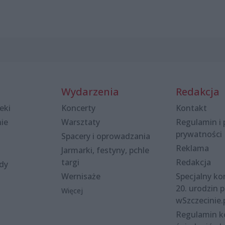
Wydarzenia
Redakcja
eki
Koncerty
Kontakt
nie
Warsztaty
Regulamin i 
prywatności
Spacery i oprowadzania
Reklama
Jarmarki, festyny, pchle
targi
Redakcja
ody
Wernisaże
Specjalny kon
20. urodzin p
Więcej
wSzczecinie.
Regulamin 