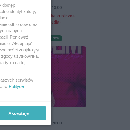
 dostęp i
7 sierpnia 2026, 18:00
na
lne identyfikatory,
Miejska Biblioteka Publiczna,
iania
filia nr 54 (ProMedia)
anie odbiorców oraz
w
nych danych
Wernisaże
kacji. Ponieważ
Darmowe
Już dziś
ięcie „Akceptuję”.
uje
ywatności znajdujący
ą zgody użytkownika,
 tylko na tej
 i
 naszych serwisów
esz w
Polityce
Akceptuję
SKOLIM
7 sierpnia 2026, 20:00