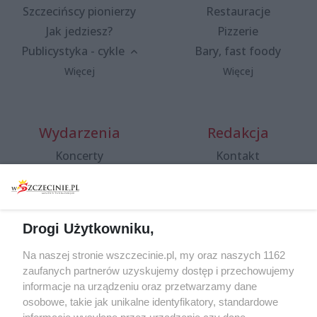
Szczecińscy pionierzy
Restauracje
Jak jedziesz?
Pizzerie
Publicystyka - cykle
Bary, fast foody
Więcej
Więcej
Wydarzenia
Redakcja
Koncerty
Kontakt
Warsztaty
Regulamin i polityka
prywatności
Spacery i oprowadzania
Reklama
Jarmarki, festyny, pchle
Drogi Użytkowniku,
targi
Redakcja
Wernisaże
Specjalny koncert z okazji
Na naszej stronie wszczecinie.pl, my oraz naszych 1162
20. urodzin portalu
zaufanych partnerów uzyskujemy dostęp i przechowujemy
Więcej
wSzczecinie.pl
informacje na urządzeniu oraz przetwarzamy dane
osobowe, takie jak unikalne identyfikatory, standardowe
Regulamin konkursów