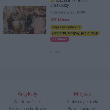
Szczeciński Bazar
Smakoszy
9 sierpnia 2026, 10:00
OFF Marina
Imprezy cykliczne
Jarmarki, festyny, pchle targi
Darmowe
Artykuły
Miejsca
Wiadomości
Kluby i dyskoteki
Szczecin w budowie
Puby i kawiarnie