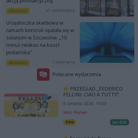
akcją profilaktyczną
art. sponsorowany
Aktualności
Urzędniczka skarbowa w
ramach kontroli opalała się w
solarium w Szczecinie. „10
minut relaksu na koszt
podatnika”
1 dzień temu
Aktualności
Polecane wydarzenia
PRZEGLĄD „FEDERICO
FELLINI: CIAO A TUTTI!”
8 sierpnia 2026, 19:00
Kino Pionier
Film
Już dziś