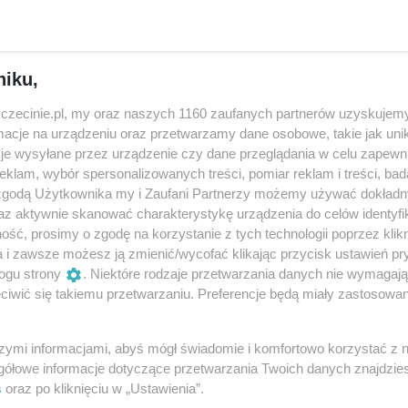
niejsze znajdowały schronienie w stworzonym dla nich azylu
niku,
adycyjni, jak można się było spodziewać. Niemieccy mieszcza
ę i zamiłowanie do sztuki. W ich wysmakowanych zbiorach
zczecinie.pl, my oraz naszych 1160 zaufanych partnerów uzyskujemy
kle rzadkie, na przykład Rembrandta, a także obrazy, rzeźby
cje na urządzeniu oraz przetwarzamy dane osobowe, takie jak unika
je wysyłane przez urządzenie czy dane przeglądania w celu zapewn
X i pierwszej połowy XX wieku. Dzięki hojności kolekcjonera 
klam, wybór spersonalizowanych treści, pomiar reklam i treści, bad
 Muzeum Miejskiego w Szczecinie (Museum der Stadt Stettin)
 zgodą Użytkownika my i Zaufani Partnerzy możemy używać dokład
az aktywnie skanować charakterystykę urządzenia do celów identyfi
Doering, która kochała sztukę i piękno. Ostatnie chwile w
ść, prosimy o zgodę na korzystanie z tych technologii poprzez klikn
ują wspomnienia i obrazy – te cenne, powieszone w ramach,
a i zawsze możesz ją zmienić/wycofać klikając przycisk ustawień pr
e, żywe, utrwalone przez życie w duszy kolekcjonerki.
ogu strony
. Niektóre rodzaje przetwarzania danych nie wymagaj
iwić się takiemu przetwarzaniu. Preferencje będą miały zastosowania
szymi informacjami, abyś mógł świadomie i komfortowo korzystać z
gółowe informacje dotyczące przetwarzania Twoich danych znajdzi
s
oraz po kliknięciu w „Ustawienia”.