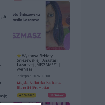
, a
Wystawa Elżbiety
Śnieżewskiej i Anastasii
Lazarevej „MISZMASZ” |
y
wernisaż
7 sierpnia 2026, 18:00
b
Miejska Biblioteka Publiczna,
filia nr 54 (ProMedia)
Wernisaże
Darmowe
asję
i: