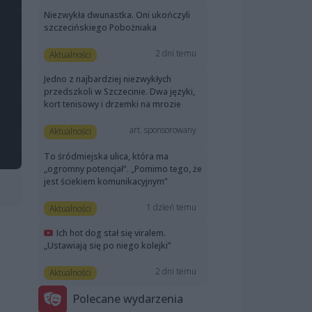
Niezwykła dwunastka. Oni ukończyli
szczecińskiego Pobożniaka
2 dni temu
Aktualności
Jedno z najbardziej niezwykłych
przedszkoli w Szczecinie. Dwa języki,
kort tenisowy i drzemki na mrozie
art. sponsorowany
Aktualności
To śródmiejska ulica, która ma
„ogromny potencjał”. „Pomimo tego, że
jest ściekiem komunikacyjnym”
1 dzień temu
Aktualności
Ich hot dog stał się viralem.
„Ustawiają się po niego kolejki”
2 dni temu
Aktualności
Polecane wydarzenia