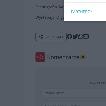
Scenografia: Katarzyna Banucha
PARTNERZY
Występują: Olga Adamska oraz Felipe A
Udostępnij
Komentarze
0
Jeszcze nik