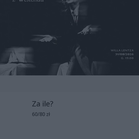
Za ile?
60/80 zł