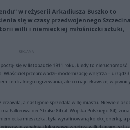
endu” w reżyserii Arkadiusza Buszko to
ienia się w czasy przedwojennego Szczecina
orii willi i niemieckiej miłośniczki sztuki,
ozpoczął się w listopadzie 1911 roku, kiedy to nieruchomość
. Właściciel przeprowadził modernizację wnętrza – urządził
tem centralnego ogrzewania, ale co najciekawsze, w piwnic
rżawiła, a następnie sprzedała willę miastu. Niewiele osó
i na Falkenwalder Straße 84 (al. Wojska Polskiego 84), żona
iemiecka mieszczka, była wyrafinowaną kolekcjonerką, a p
ringowie zapełniali luksusowe wnętrza willi dziełami sztuk