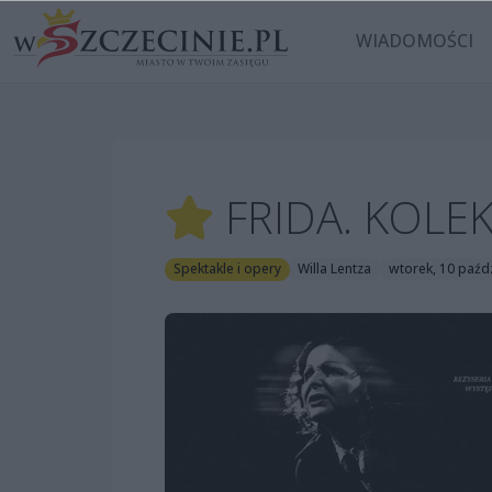
WIADOMOŚCI
FRIDA. KOLE
Spektakle i opery
Willa Lentza
wtorek, 10 paźdz