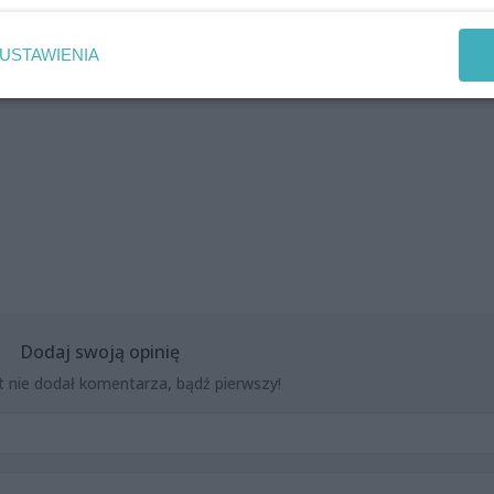
USTAWIENIA
lonso Céspedes Sànchez i Joanna Kraszewska (wiolonczela)
Dodaj swoją opinię
t nie dodał komentarza, bądź pierwszy!