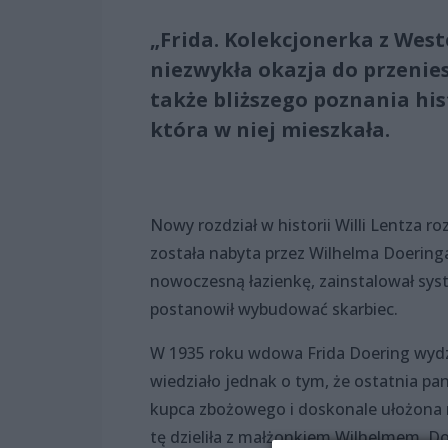
„Frida. Kolekcjonerka z West
niezwykła okazja do przenies
także bliższego poznania hist
która w niej mieszkała.
Nowy rozdział w historii Willi Lentza r
została nabyta przez Wilhelma Doeringa
nowoczesną łazienkę, zainstalował sys
postanowił wybudować skarbiec.
W 1935 roku wdowa Frida Doering wydzie
wiedziało jednak o tym, że ostatnia pan
kupca zbożowego i doskonale ułożona n
tę dzieliła z małżonkiem Wilhelmem. Doe