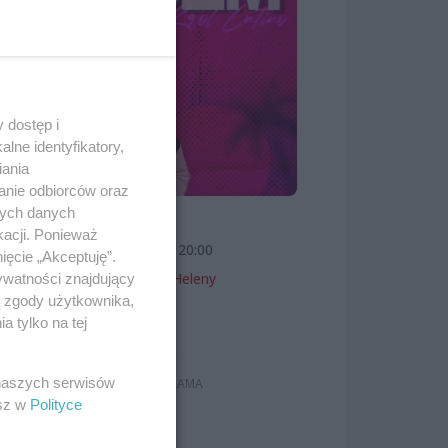
,
nie
 dostęp i
 i
lne identyfikatory,
iania
i
anie odbiorców oraz
.
nych danych
SKOLIM
kacji. Ponieważ
7 sierpnia 2026, 20:00
ięcie „Akceptuję”.
Teatr Letni im. Heleny
ywatności znajdujący
Majdaniec
ą zgody użytkownika,
 tylko na tej
Koncerty
 naszych serwisów
esz w
Polityce