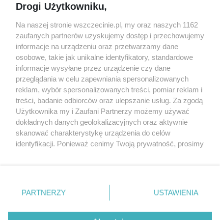
Drogi Użytkowniku,
targi
Redakcja
Wernisaże
Specjalny koncert z okazji
Na naszej stronie wszczecinie.pl, my oraz naszych 1162
20. urodzin portalu
zaufanych partnerów uzyskujemy dostęp i przechowujemy
Więcej
wSzczecinie.pl
informacje na urządzeniu oraz przetwarzamy dane
osobowe, takie jak unikalne identyfikatory, standardowe
Regulamin konkursów
informacje wysyłane przez urządzenie czy dane
śniadaniówka "Hej
przeglądania w celu zapewniania spersonalizowanych
Szczecin! Jest piątek!"
reklam, wybór spersonalizowanych treści, pomiar reklam i
treści, badanie odbiorców oraz ulepszanie usług. Za zgodą
Użytkownika my i Zaufani Partnerzy możemy używać
dokładnych danych geolokalizacyjnych oraz aktywnie
Partnerzy
skanować charakterystykę urządzenia do celów
Praca Szczecin
identyfikacji. Ponieważ cenimy Twoją prywatność, prosimy
o zgodę na korzystanie z tych technologii poprzez
the:protocol
kliknięcie „Akceptuję”. Zgoda jest dobrowolna i zawsze
POZASzczecin.pl
możesz ją zmienić/wycofać klikając przycisk ustawień
prywatności znajdujący się w lewym dolnym rogu strony
PARTNERZY
USTAWIENIA
. Niektóre rodzaje przetwarzania danych nie wymagają
zgody użytkownika, ale masz prawo sprzeciwić się
© 2026 wSzczecinie.pl
takiemu przetwarzaniu. Preferencje będą miały