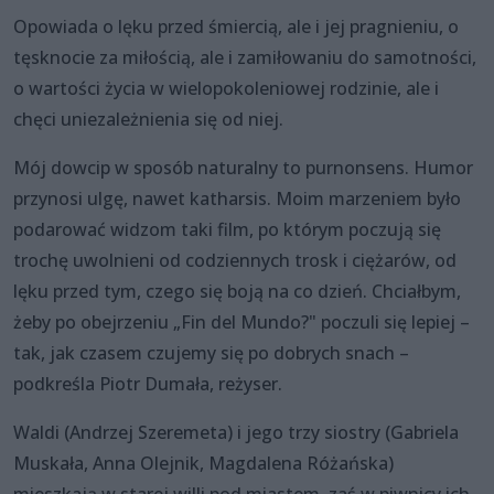
Opowiada o lęku przed śmiercią, ale i jej pragnieniu, o
tęsknocie za miłością, ale i zamiłowaniu do samotności,
o wartości życia w wielopokoleniowej rodzinie, ale i
chęci uniezależnienia się od niej.
Mój dowcip w sposób naturalny to purnonsens. Humor
przynosi ulgę, nawet katharsis. Moim marzeniem było
podarować widzom taki film, po którym poczują się
trochę uwolnieni od codziennych trosk i ciężarów, od
lęku przed tym, czego się boją na co dzień. Chciałbym,
żeby po obejrzeniu „Fin del Mundo?" poczuli się lepiej –
tak, jak czasem czujemy się po dobrych snach –
podkreśla Piotr Dumała, reżyser.
Waldi (Andrzej Szeremeta) i jego trzy siostry (Gabriela
Muskała, Anna Olejnik, Magdalena Różańska)