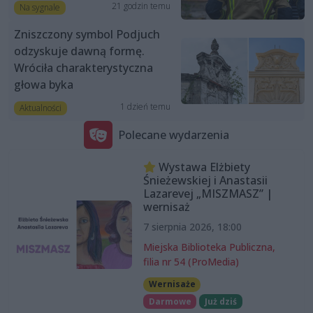
21 godzin temu
Na sygnale
Zniszczony symbol Podjuch
odzyskuje dawną formę.
Wróciła charakterystyczna
głowa byka
1 dzień temu
Aktualności
Polecane wydarzenia
Wystawa Elżbiety
Śnieżewskiej i Anastasii
Lazarevej „MISZMASZ” |
wernisaż
7 sierpnia 2026, 18:00
Miejska Biblioteka Publiczna,
filia nr 54 (ProMedia)
Wernisaże
Darmowe
Już dziś