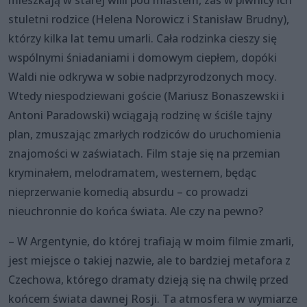
mieszkają w starej willi pod miastem, zaś w piwnicy ich
stuletni rodzice (Helena Norowicz i Stanisław Brudny),
którzy kilka lat temu umarli. Cała rodzinka cieszy się
wspólnymi śniadaniami i domowym ciepłem, dopóki
Waldi nie odkrywa w sobie nadprzyrodzonych mocy.
Wtedy niespodziewani goście (Mariusz Bonaszewski i
Antoni Paradowski) wciągają rodzinę w ściśle tajny
plan, zmuszając zmarłych rodziców do uruchomienia
znajomości w zaświatach. Film staje się na przemian
kryminałem, melodramatem, westernem, będąc
nieprzerwanie komedią absurdu – co prowadzi
nieuchronnie do końca świata. Ale czy na pewno?
– W Argentynie, do której trafiają w moim filmie zmarli,
jest miejsce o takiej nazwie, ale to bardziej metafora z
Czechowa, którego dramaty dzieją się na chwilę przed
końcem świata dawnej Rosji. Ta atmosfera w wymiarze