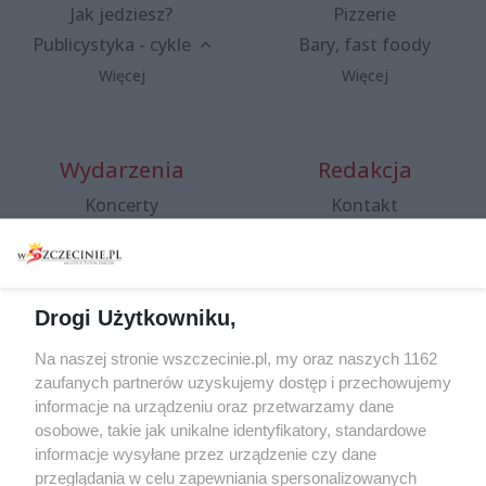
Jak jedziesz?
Pizzerie
Publicystyka - cykle
Bary, fast foody
Więcej
Więcej
Wydarzenia
Redakcja
Koncerty
Kontakt
Warsztaty
Regulamin i polityka
prywatności
Spacery i oprowadzania
Reklama
Jarmarki, festyny, pchle
Drogi Użytkowniku,
targi
Redakcja
Wernisaże
Specjalny koncert z okazji
Na naszej stronie wszczecinie.pl, my oraz naszych 1162
20. urodzin portalu
zaufanych partnerów uzyskujemy dostęp i przechowujemy
Więcej
wSzczecinie.pl
informacje na urządzeniu oraz przetwarzamy dane
osobowe, takie jak unikalne identyfikatory, standardowe
Regulamin konkursów
informacje wysyłane przez urządzenie czy dane
śniadaniówka "Hej
przeglądania w celu zapewniania spersonalizowanych