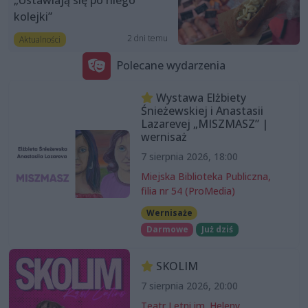
kolejki”
2 dni temu
Aktualności
Polecane wydarzenia
Wystawa Elżbiety
Śnieżewskiej i Anastasii
Lazarevej „MISZMASZ” |
wernisaż
7 sierpnia 2026, 18:00
Miejska Biblioteka Publiczna,
filia nr 54 (ProMedia)
Wernisaże
Darmowe
Już dziś
SKOLIM
7 sierpnia 2026, 20:00
Teatr Letni im. Heleny