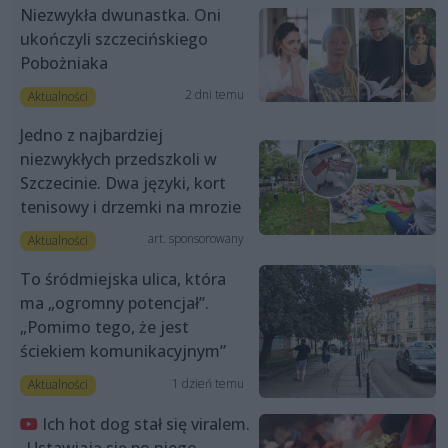
Niezwykła dwunastka. Oni
ukończyli szczecińskiego
Pobożniaka
2 dni temu
Aktualności
Jedno z najbardziej
niezwykłych przedszkoli w
Szczecinie. Dwa języki, kort
tenisowy i drzemki na mrozie
art. sponsorowany
Aktualności
To śródmiejska ulica, która
ma „ogromny potencjał”.
„Pomimo tego, że jest
ściekiem komunikacyjnym”
1 dzień temu
Aktualności
Ich hot dog stał się viralem.
„Ustawiają się po niego