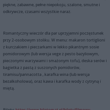
piękne, zabawne, pełne niepokoju, szalone, smutne i
odkrywcze, czasami wszystkie naraz.
Romantyczny wieczór dla par uprzyjemni poczęstunek
przy 2-osobowym stoliku. W menu: makaron tortiglioni
z kurczakiem i pieczarkami w lekko pikantnym sosie
pomidorowym (lub wersja vege z pesto bazyliowym,
pieczonymi warzywami i smażonym tofu), deska serów i
bagietka z pastą z suszonych pomidorów,
tiramisu/pannacotta , karafka wina (lub wersja
bezalkoholowa), oraz kawa i karafka wody z cytryną i
miętą.
Bilety:
https://www.biletomat.pl/bilety/filmowy-