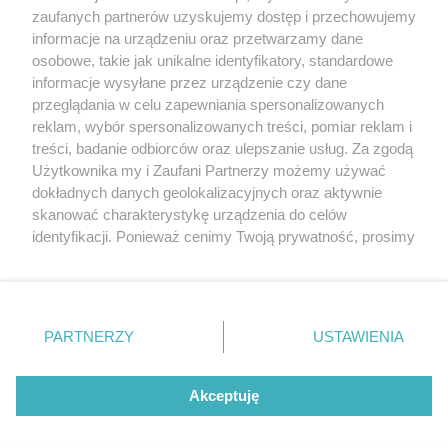
20. urodzin portalu
zaufanych partnerów uzyskujemy dostęp i przechowujemy
Więcej
wSzczecinie.pl
informacje na urządzeniu oraz przetwarzamy dane
osobowe, takie jak unikalne identyfikatory, standardowe
Regulamin konkursów
informacje wysyłane przez urządzenie czy dane
śniadaniówka "Hej
przeglądania w celu zapewniania spersonalizowanych
Szczecin! Jest piątek!"
reklam, wybór spersonalizowanych treści, pomiar reklam i
treści, badanie odbiorców oraz ulepszanie usług. Za zgodą
Użytkownika my i Zaufani Partnerzy możemy używać
dokładnych danych geolokalizacyjnych oraz aktywnie
Partnerzy
skanować charakterystykę urządzenia do celów
Praca Szczecin
identyfikacji. Ponieważ cenimy Twoją prywatność, prosimy
o zgodę na korzystanie z tych technologii poprzez
the:protocol
kliknięcie „Akceptuję”. Zgoda jest dobrowolna i zawsze
POZASzczecin.pl
możesz ją zmienić/wycofać klikając przycisk ustawień
prywatności znajdujący się w lewym dolnym rogu strony
PARTNERZY
USTAWIENIA
. Niektóre rodzaje przetwarzania danych nie wymagają
zgody użytkownika, ale masz prawo sprzeciwić się
© 2026 wSzczecinie.pl
takiemu przetwarzaniu. Preferencje będą miały
Akceptuję
Created by GOD
zastosowania tylko na tej witrynie.