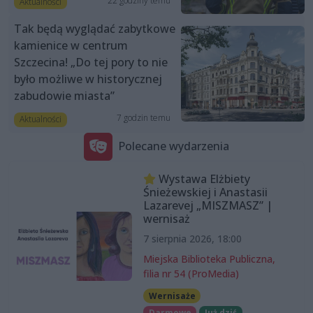
22 godziny temu
Aktualności
Tak będą wyglądać zabytkowe
kamienice w centrum
Szczecina! „Do tej pory to nie
było możliwe w historycznej
zabudowie miasta”
7 godzin temu
Aktualności
Polecane wydarzenia
Wystawa Elżbiety
Śnieżewskiej i Anastasii
Lazarevej „MISZMASZ” |
wernisaż
7 sierpnia 2026, 18:00
Miejska Biblioteka Publiczna,
filia nr 54 (ProMedia)
Wernisaże
Darmowe
Już dziś