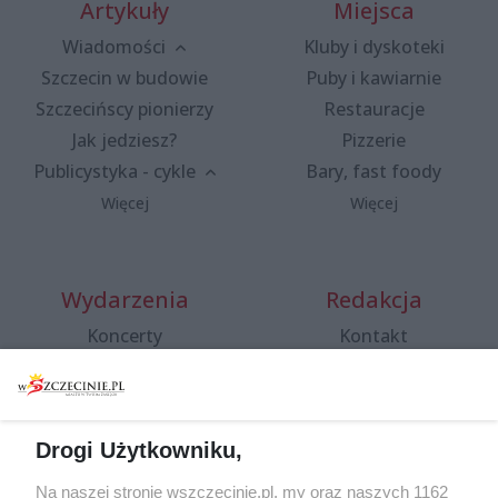
Artykuły
Miejsca
Wiadomości
Kluby i dyskoteki
Szczecin w budowie
Puby i kawiarnie
Szczecińscy pionierzy
Restauracje
Jak jedziesz?
Pizzerie
Publicystyka - cykle
Bary, fast foody
Więcej
Więcej
Wydarzenia
Redakcja
Koncerty
Kontakt
Warsztaty
Regulamin i polityka
prywatności
Spacery i oprowadzania
Reklama
Jarmarki, festyny, pchle
Drogi Użytkowniku,
targi
Redakcja
Wernisaże
Specjalny koncert z okazji
Na naszej stronie wszczecinie.pl, my oraz naszych 1162