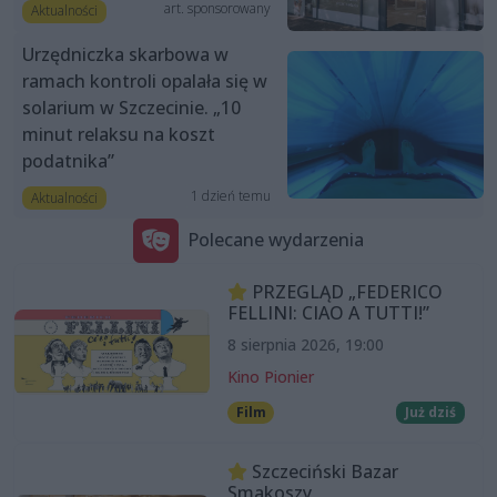
art. sponsorowany
Aktualności
Urzędniczka skarbowa w
ramach kontroli opalała się w
solarium w Szczecinie. „10
minut relaksu na koszt
podatnika”
1 dzień temu
Aktualności
Polecane wydarzenia
PRZEGLĄD „FEDERICO
FELLINI: CIAO A TUTTI!”
8 sierpnia 2026, 19:00
Kino Pionier
Film
Już dziś
Szczeciński Bazar
Smakoszy