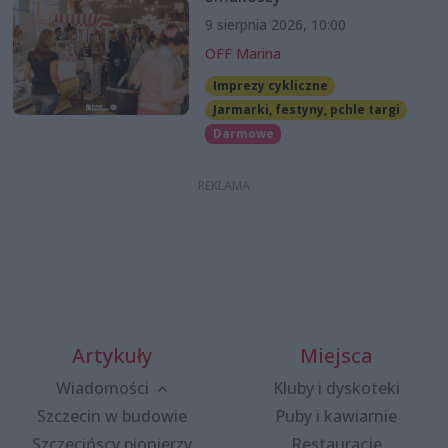
9 sierpnia 2026, 10:00
OFF Marina
Imprezy cykliczne
Jarmarki, festyny, pchle targi
Darmowe
Artykuły
Miejsca
Wiadomości
Kluby i dyskoteki
Szczecin w budowie
Puby i kawiarnie
Szczecińscy pionierzy
Restauracje