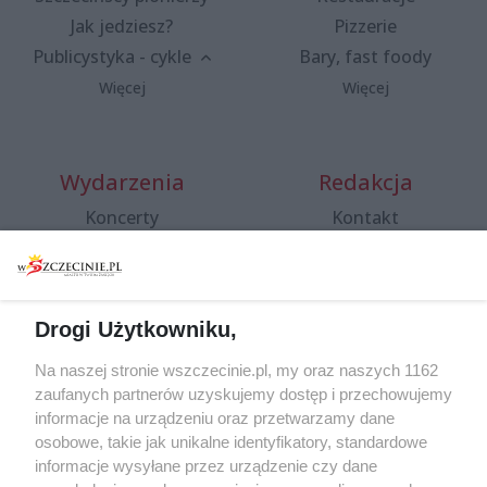
Jak jedziesz?
Pizzerie
Publicystyka - cykle
Bary, fast foody
Więcej
Więcej
Wydarzenia
Redakcja
Koncerty
Kontakt
Warsztaty
Regulamin i polityka
prywatności
Spacery i oprowadzania
Reklama
Jarmarki, festyny, pchle
Drogi Użytkowniku,
targi
Redakcja
Wernisaże
Specjalny koncert z okazji
Na naszej stronie wszczecinie.pl, my oraz naszych 1162
20. urodzin portalu
zaufanych partnerów uzyskujemy dostęp i przechowujemy
Więcej
wSzczecinie.pl
informacje na urządzeniu oraz przetwarzamy dane
osobowe, takie jak unikalne identyfikatory, standardowe
Regulamin konkursów
informacje wysyłane przez urządzenie czy dane
śniadaniówka "Hej