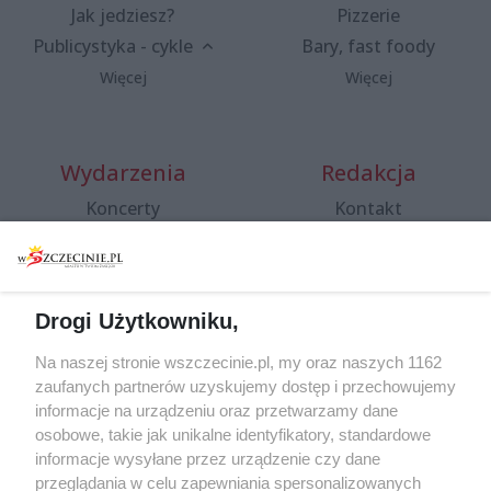
Jak jedziesz?
Pizzerie
Publicystyka - cykle
Bary, fast foody
Więcej
Więcej
Wydarzenia
Redakcja
Koncerty
Kontakt
Warsztaty
Regulamin i polityka
prywatności
Spacery i oprowadzania
Reklama
Jarmarki, festyny, pchle
Drogi Użytkowniku,
targi
Redakcja
Wernisaże
Specjalny koncert z okazji
Na naszej stronie wszczecinie.pl, my oraz naszych 1162
20. urodzin portalu
zaufanych partnerów uzyskujemy dostęp i przechowujemy
Więcej
wSzczecinie.pl
informacje na urządzeniu oraz przetwarzamy dane
osobowe, takie jak unikalne identyfikatory, standardowe
Regulamin konkursów
informacje wysyłane przez urządzenie czy dane
śniadaniówka "Hej
przeglądania w celu zapewniania spersonalizowanych