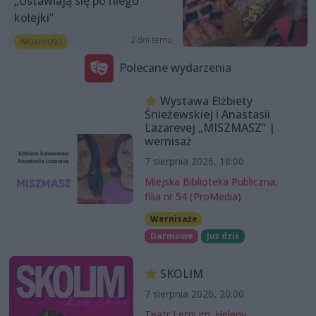
„Ustawiają się po niego
kolejki”
2 dni temu
Aktualności
Polecane wydarzenia
Wystawa Elżbiety
Śnieżewskiej i Anastasii
Lazarevej „MISZMASZ” |
wernisaż
7 sierpnia 2026, 18:00
Miejska Biblioteka Publiczna,
filia nr 54 (ProMedia)
Wernisaże
Darmowe
Już dziś
SKOLIM
7 sierpnia 2026, 20:00
Teatr Letni im. Heleny