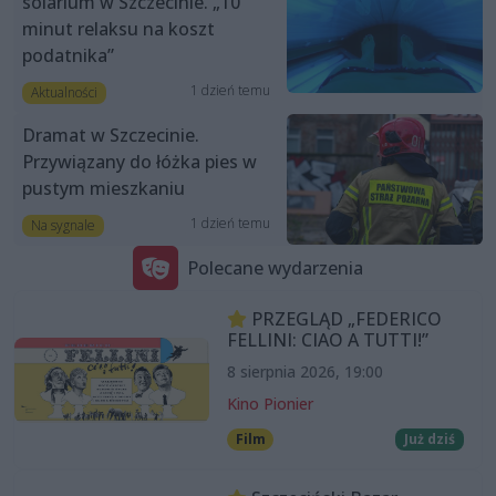
solarium w Szczecinie. „10
minut relaksu na koszt
podatnika”
1 dzień temu
Aktualności
Dramat w Szczecinie.
Przywiązany do łóżka pies w
pustym mieszkaniu
1 dzień temu
Na sygnale
Polecane wydarzenia
PRZEGLĄD „FEDERICO
FELLINI: CIAO A TUTTI!”
8 sierpnia 2026, 19:00
Kino Pionier
Film
Już dziś