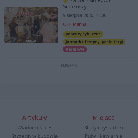
Szczeciński Bazar
Smakoszy
9 sierpnia 2026, 10:00
OFF Marina
Imprezy cykliczne
Jarmarki, festyny, pchle targi
Darmowe
Artykuły
Miejsca
Wiadomości
Kluby i dyskoteki
Szczecin w budowie
Puby i kawiarnie