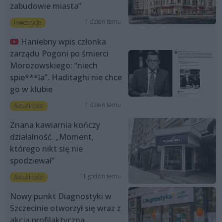
zabudowie miasta”
1 dzień temu
Inwestycje
Haniebny wpis członka
zarządu Pogoni po śmierci
Morozowskiego: “niech
spie***la”. Haditaghi nie chce
go w klubie
1 dzień temu
Aktualności
Znana kawiarnia kończy
działalność. „Moment,
którego nikt się nie
spodziewał”
11 godzin temu
Aktualności
Nowy punkt Diagnostyki w
Szczecinie otworzył się wraz z
akcją profilaktyczną