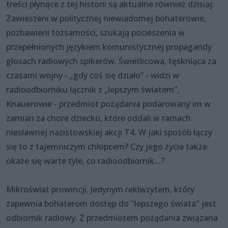
treści płynące z tej historii są aktualne również dzisiaj.
Zawieszeni w politycznej niewiadomej bohaterowie,
pozbawieni tożsamości, szukają pocieszenia w
przepełnionych językiem komunistycznej propagandy
głosach radiowych spikerów. Świetlicowa, tęskniąca za
czasami wojny - „gdy coś się działo” - widzi w
radioodbiorniku łącznik z „lepszym światem”,
Knauerowie - przedmiot pożądania podarowany im w
zamian za chore dziecko, które oddali w ramach
niesławnej nazistowskiej akcji T4. W jaki sposób łączy
się to z tajemniczym chłopcem? Czy jego życie także
okaże się warte tyle, co radioodbiornik…?
Mikroświat prowincji. Jedynym rekiwzytem, który
zapewnia bohaterom dostęp do "lepszego świata" jest
odbiornik radiowy. Z przedmiotem pożądania związana