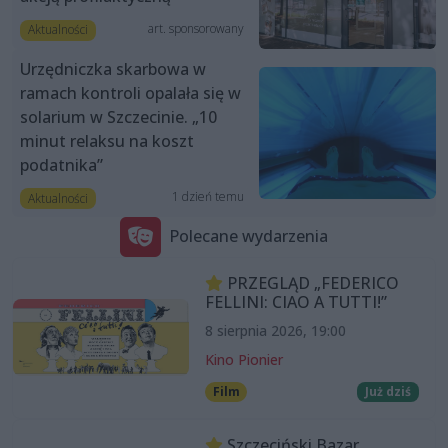
art. sponsorowany
Aktualności
Urzędniczka skarbowa w
ramach kontroli opalała się w
solarium w Szczecinie. „10
minut relaksu na koszt
podatnika”
1 dzień temu
Aktualności
Polecane wydarzenia
PRZEGLĄD „FEDERICO
FELLINI: CIAO A TUTTI!”
8 sierpnia 2026, 19:00
Kino Pionier
Film
Już dziś
Szczeciński Bazar