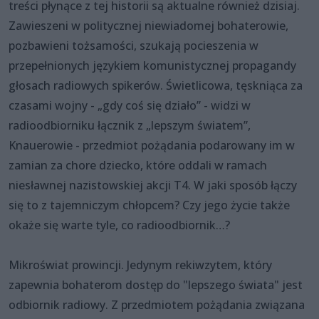
treści płynące z tej historii są aktualne również dzisiaj.
Zawieszeni w politycznej niewiadomej bohaterowie,
pozbawieni tożsamości, szukają pocieszenia w
przepełnionych językiem komunistycznej propagandy
głosach radiowych spikerów. Świetlicowa, tęskniąca za
czasami wojny - „gdy coś się działo” - widzi w
radioodbiorniku łącznik z „lepszym światem”,
Knauerowie - przedmiot pożądania podarowany im w
zamian za chore dziecko, które oddali w ramach
niesławnej nazistowskiej akcji T4. W jaki sposób łączy
się to z tajemniczym chłopcem? Czy jego życie także
okaże się warte tyle, co radioodbiornik…?
Mikroświat prowincji. Jedynym rekiwzytem, który
zapewnia bohaterom dostęp do "lepszego świata" jest
odbiornik radiowy. Z przedmiotem pożądania związana