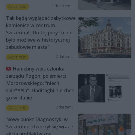
1 dzień temu
Aktualności
Tak będą wyglądać zabytkowe
kamienice w centrum
Szczecina! „Do tej pory to nie
było możliwe w historycznej
zabudowie miasta”
2 dni temu
Aktualności
Haniebny wpis członka
zarządu Pogoni po śmierci
Morozowskiego: “niech
spie***la”. Haditaghi nie chce
go w klubie
2 dni temu
Aktualności
Nowy punkt Diagnostyki w
Szczecinie otworzył się wraz z
akcją profilaktyczną