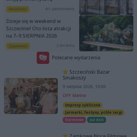
art. sponsorowany
Aktualności
Dzieje się w weekend w
Szczecinie! Oto lista atrakcji
na 7–9 SIERPNIA 2026
2 dni temu
Zapowiedzi
Polecane wydarzenia
Szczeciński Bazar
Smakoszy
9 sierpnia 2026, 10:00
OFF Marina
Imprezy cykliczne
Jarmarki, festyny, pchle targi
Darmowe
Już dziś
Zamkowe Noce Filmowe