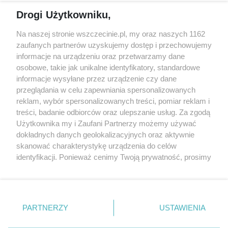
Reklama
Jarmarki, festyny, pchle
Drogi Użytkowniku,
targi
Redakcja
Wernisaże
Specjalny koncert z okazji
Na naszej stronie wszczecinie.pl, my oraz naszych 1162
20. urodzin portalu
zaufanych partnerów uzyskujemy dostęp i przechowujemy
Więcej
wSzczecinie.pl
informacje na urządzeniu oraz przetwarzamy dane
osobowe, takie jak unikalne identyfikatory, standardowe
Regulamin konkursów
informacje wysyłane przez urządzenie czy dane
śniadaniówka "Hej
przeglądania w celu zapewniania spersonalizowanych
Szczecin! Jest piątek!"
reklam, wybór spersonalizowanych treści, pomiar reklam i
treści, badanie odbiorców oraz ulepszanie usług. Za zgodą
Użytkownika my i Zaufani Partnerzy możemy używać
dokładnych danych geolokalizacyjnych oraz aktywnie
Partnerzy
skanować charakterystykę urządzenia do celów
Praca Szczecin
identyfikacji. Ponieważ cenimy Twoją prywatność, prosimy
o zgodę na korzystanie z tych technologii poprzez
the:protocol
kliknięcie „Akceptuję”. Zgoda jest dobrowolna i zawsze
POZASzczecin.pl
możesz ją zmienić/wycofać klikając przycisk ustawień
prywatności znajdujący się w lewym dolnym rogu strony
PARTNERZY
USTAWIENIA
. Niektóre rodzaje przetwarzania danych nie wymagają
zgody użytkownika, ale masz prawo sprzeciwić się