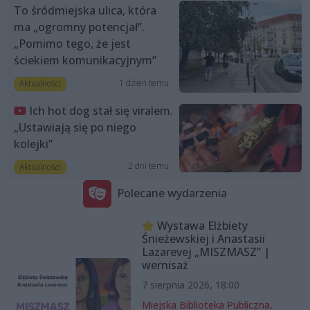
To śródmiejska ulica, która
ma „ogromny potencjał”.
„Pomimo tego, że jest
ściekiem komunikacyjnym”
1 dzień temu
Aktualności
Ich hot dog stał się viralem.
„Ustawiają się po niego
kolejki”
2 dni temu
Aktualności
Polecane wydarzenia
Wystawa Elżbiety
Śnieżewskiej i Anastasii
Lazarevej „MISZMASZ” |
wernisaż
7 sierpnia 2026, 18:00
Miejska Biblioteka Publiczna,