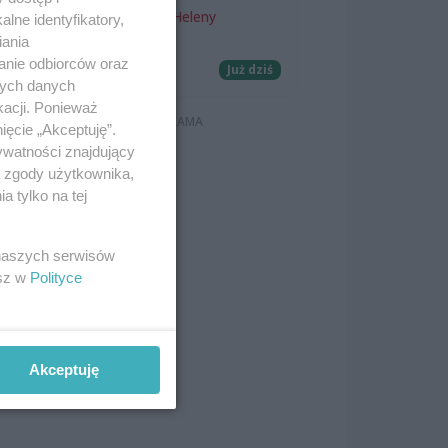
Teatr Letni im. Heleny
lne identyfikatory,
Majdaniec
iania
anie odbiorców oraz
Koncerty
Już dziś
nych danych
kacji. Ponieważ
lle
ięcie „Akceptuję”.
ywatności znajdujący
ą zgody użytkownika,
 tylko na tej
w 8
 naszych serwisów
esz w
Polityce
Akceptuję