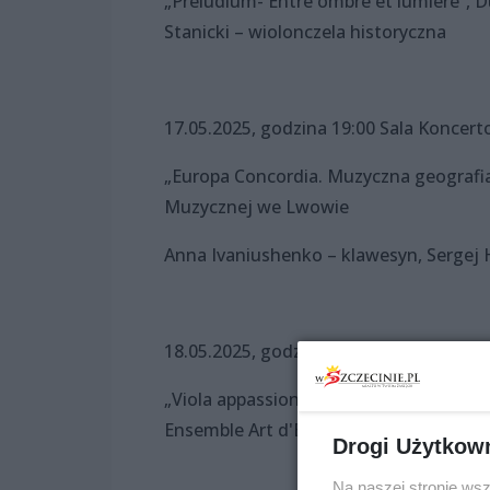
„Preludium- Entre ombre et lumière”, D
Stanicki – wiolonczela historyczna
17.05.2025, godzina 19:00 Sala Koncerto
„Europa Concordia. Muzyczna geografi
Muzycznej we Lwowie
Anna Ivaniushenko – klawesyn, Sergej 
18.05.2025, godzina 17:00 Zamek Książąt
„Viola appassionata – dzieła włoskich w
Ensemble Art d'Echo (Niemcy)
Drogi Użytkow
Na naszej stronie ws