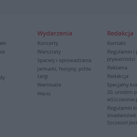
Wydarzenia
Redakcja
eki
Koncerty
Kontakt
nie
Warsztaty
Regulamin i 
prywatności
Spacery i oprowadzania
Reklama
Jarmarki, festyny, pchle
targi
Redakcja
ody
Wernisaże
Specjalny kon
20. urodzin p
Więcej
wSzczecinie.
Regulamin 
śniadaniówk
Szczecin! Jes