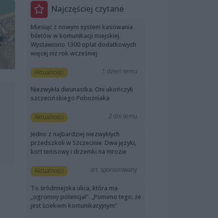
Najczęściej czytane
Miesiąc z nowym system kasowania
biletów w komunikacji miejskiej.
Wystawiono 1300 opłat dodatkowych
więcej niż rok wcześniej
1 dzień temu
Aktualności
Niezwykła dwunastka. Oni ukończyli
szczecińskiego Pobożniaka
2 dni temu
Aktualności
Jedno z najbardziej niezwykłych
przedszkoli w Szczecinie. Dwa języki,
kort tenisowy i drzemki na mrozie
art. sponsorowany
Aktualności
To śródmiejska ulica, która ma
„ogromny potencjał”. „Pomimo tego, że
jest ściekiem komunikacyjnym”