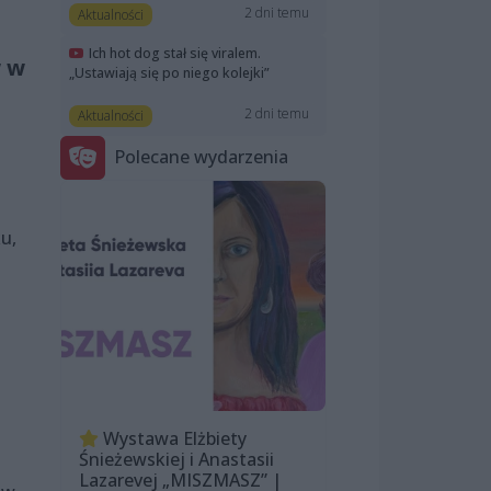
2 dni temu
Aktualności
Ich hot dog stał się viralem.
 w
„Ustawiają się po niego kolejki”
2 dni temu
Aktualności
Polecane wydarzenia
u,
Wystawa Elżbiety
Śnieżewskiej i Anastasii
Lazarevej „MISZMASZ” |