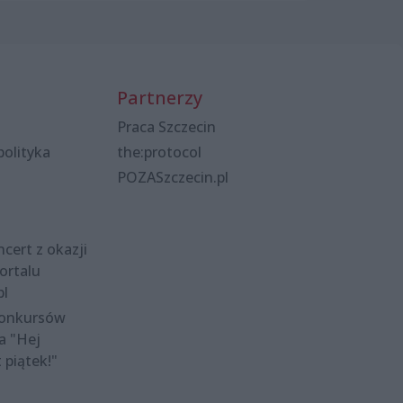
Partnerzy
Praca Szczecin
polityka
the:protocol
POZASzczecin.pl
cert z okazji
ortalu
pl
konkursów
a "Hej
t piątek!"