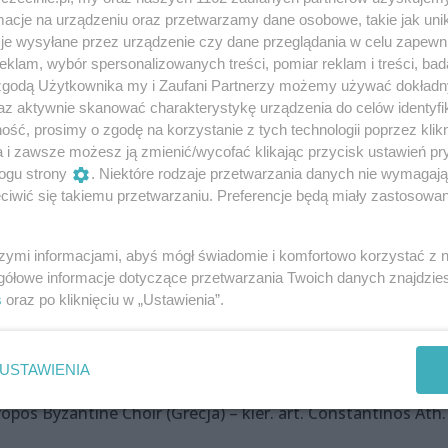
cje na urządzeniu oraz przetwarzamy dane osobowe, takie jak unika
je wysyłane przez urządzenie czy dane przeglądania w celu zapewn
klam, wybór spersonalizowanych treści, pomiar reklam i treści, bad
ecinie, ul. Staromłyńska 27
 zgodą Użytkownika my i Zaufani Partnerzy możemy używać dokład
az aktywnie skanować charakterystykę urządzenia do celów identyfi
py”, Mikołaj Zgółka – skrzypce historyczne, Pohlnische Cape
ść, prosimy o zgodę na korzystanie z tych technologii poprzez klikn
a i zawsze możesz ją zmienić/wycofać klikając przycisk ustawień pr
ogu strony
. Niektóre rodzaje przetwarzania danych nie wymagaj
iwić się takiemu przetwarzaniu. Preferencje będą miały zastosowania
ngelicko-Augsburski św. Trójcy w Szczecinie, ul. Energetykó
e dziedzictwo”, Consortium Sedinum – kier. art. Urszula
szymi informacjami, abyś mógł świadomie i komfortowo korzystać z
gółowe informacje dotyczące przetwarzania Twoich danych znajdzi
. art. Sarah Fuhs
s
oraz po kliknięciu w „Ustawienia”.
 Mikołaja w Szczecinie, ul. Zygmunta Starego 1A
USTAWIENIA
opos Byzantine Choir (Grecja) – kier. art. Constantinos Ath.