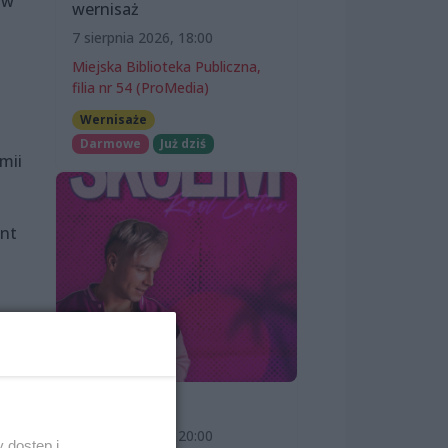
aw
wernisaż
7 sierpnia 2026, 18:00
Miejska Biblioteka Publiczna,
filia nr 54 (ProMedia)
Wernisaże
Darmowe
Już dziś
mii
ent
4
SKOLIM
7 sierpnia 2026, 20:00
 dostęp i