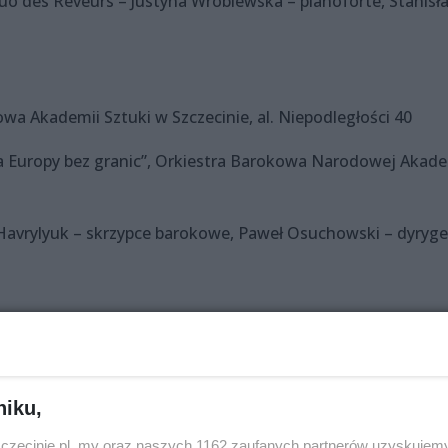
uo des Rêveurs – Justyna Wróblewska – pianoforte, Stanisł
wa Akademii Sztuki w Szczecinie, al. Niepodległości 40
a Europy bez granic”, Orkiestra Barokowa Narodowej Akade
Havrylyuk – skrzypce barokowe, Paweł Osuchowski – dyryg
 Pomorskich, Sala Księżnej Anny Jagiellonki, ul. Korsarzy 3
irtuozów XVI i XVII wieku”, Juliane Laake – viola da gamba,
niku,
zczecinie.pl, my oraz naszych 1162 zaufanych partnerów uzyskujemy